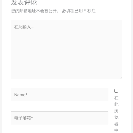
发表评论
您的邮箱地址不会被公开。
必填项已用
*
标注
在
此
输
入...
Name*
在
此
浏
电
览
子
器
邮
中