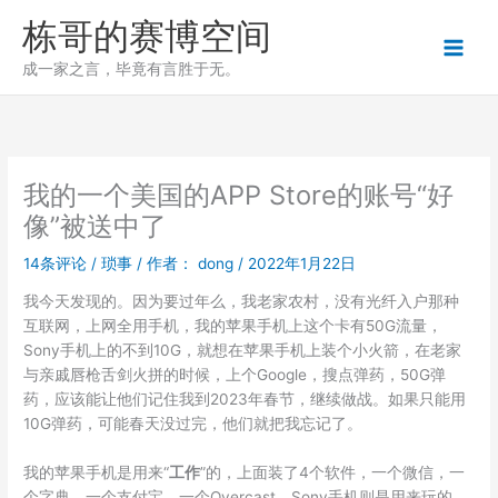
跳
栋哥的赛博空间
至
内
成一家之言，毕竟有言胜于无。
容
我的一个美国的APP Store的账号“好
像”被送中了
14条评论
/
琐事
/ 作者：
dong
/
2022年1月22日
我今天发现的。因为要过年么，我老家农村，没有光纤入户那种
互联网，上网全用手机，我的苹果手机上这个卡有50G流量，
Sony手机上的不到10G，就想在苹果手机上装个小火箭，在老家
与亲戚唇枪舌剑火拼的时候，上个Google，搜点弹药，50G弹
药，应该能让他们记住我到2023年春节，继续做战。如果只能用
10G弹药，可能春天没过完，他们就把我忘记了。
我的苹果手机是用来“
工作
”的，上面装了4个软件，一个微信，一
个字典，一个支付宝，一个Overcast。Sony手机则是用来玩的。