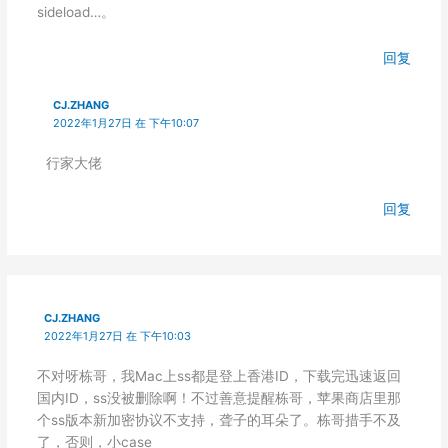
sideload…。
回复
CJ.ZHANG
2022年1月27日 在 下午10:07
行家大佬
回复
CJ.ZHANG
2022年1月27日 在 下午10:03
不对呀栋哥，我Mac上ss都是登上香港ID，下载完迅速返回
国内ID，ss没被删除啊！不过善意提醒栋哥，苹果商店里那
个ss版本新加密协议不支持，聋子的耳朵了。栋哥措手不及
了，否则，小case