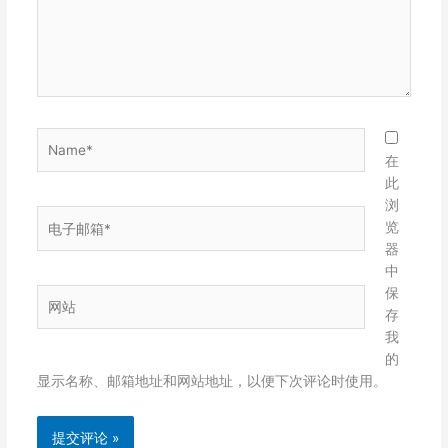
Name*
在
此
浏
电
览
子
器
邮
中
箱
保
网
*
存
站
我
的
显示名称、邮箱地址和网站地址，以便下次评论时使用。