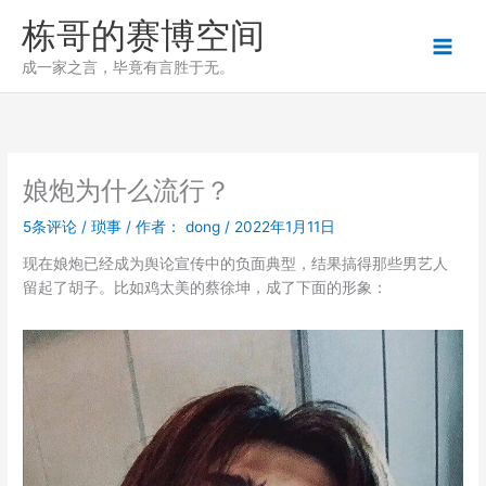
跳
栋哥的赛博空间
至
内
成一家之言，毕竟有言胜于无。
容
娘炮为什么流行？
5条评论
/
琐事
/ 作者：
dong
/
2022年1月11日
现在娘炮已经成为舆论宣传中的负面典型，结果搞得那些男艺人
留起了胡子。比如鸡太美的蔡徐坤，成了下面的形象：