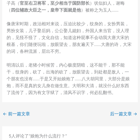
子高（
官至右卫将军，至少相当于国防部长
）状似妇人，谢晦
（
四位辅政大臣之一，皇帝下面就是他
）被称之为玉人……
像唐宋时期，政治相对来说，压迫比较少，纹身的，女扮男装，
男扮女装，儿子娶后妈，公公娶儿媳妇，外国人来当官，没人理
的，见怪不怪了，文化自信，知道这种屁事不会动我大唐大宋的
根基，你们随便玩啦，放眼望去，朋友遍天下……大唐的诗，大宋
的词，各种流派，层出不穷。
明清以后，老猪小时候苦，内心极度阴暗，这不能干，那不能
干，纹身的，砍了，出海的砍了，放眼望去，到处都是敌人，一
个朋友也没有……于是又开始娘炮了……八大胡同里，大部分是娘
炮，而不是真的女儿身在做生意。大明和大清，就没什么好东西
了流传了，因为有文字狱了，清风不识字，何必乱翻书。
←
前一篇文章
后一篇文章
→
5人评论了“娘炮为什么流行？”