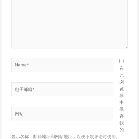
输
入...
Name*
在
此
浏
电
览
子
器
邮
中
箱
保
网
*
存
站
我
的
显示名称、邮箱地址和网站地址，以便下次评论时使用。