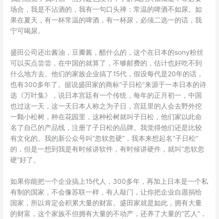
场合，我是不沾酒的，我有一句口头禅：常温的啤酒不如尿。如
果在夏天，有一杯常温的啤酒，有一杯尿，必须二选一的话，我
宁可喝尿。
盛田公司还出酱油，豆瓣酱，醋什么的，这个在日本的sony粉丝
可以买点尝尝，在中国的就算了，不够邮费的，估计也好吃不到
什么地方去。他们的家族企业搞了15代，假设每代是20年的话，
也有300多年了。据说盛田家的商标“子日松”来源于一本日本的诗
选《万叶集》，说日本宫廷有一个传统，每年的正月初一，中国
也过这一天，这一天日本人称之为子日，宫廷里的人会去野外挖
一颗小松树，种在花园里，这种松树就叫子日松，他们家以此命
名了自己的产品线，注册了子日松的品牌。我觉得他们还是比较
有文化的。我的新公众号叫“忽软忽硬”，我本来想起名“子日松”
的，但是一想到我是有时候讲软件，有时候讲硬件，就叫“忽软忽
硬”好了。
如果你能把一个企业搞上15代人，300多年，再加上日本是一个私
有制的国家，不会像苏联一样，有人敲门，让你把企业自愿捐给
国家，所以肯定会积累大量的财富。盛田家就是如此，拥有大量
的财富，这个家族不但拥有大量的不动产，还养了大量的“艺人”，