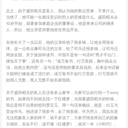
总之，由于盛田昭夫是富人，我认为他的那点苦难，不算什么。
当然了，他可能一生都没意识到穷人的苦难是什么。盛田昭夫从
10岁开始，就要参加家庭企业的董事会，他是将来公司的继承
人，所以，他父亲坚持要他坐在旁边开会。
在他长大了一点以后，他的父亲给他了很多钱，让他去周游全
球。这一点有点像司马迁的父亲，给了司马迁很多钱，让司马迁
周游全国。关于旅游和读书，中国不是有一句话叫“秀才不出门，
便知天下事”，还有另一句：“读万卷书，行万里路，胸中脱去尘
浊，自然丘壑内营”，这句话是明朝的董其昌说的。后来这句话被
大聪明们修改成了流行的：读万卷书不如行万里路，行万里路不
如阅人无数，阅人无数不如名家指路。
关于盛田昭夫的私人生活有多么奢华，大家可以自行找一下sony
的书，如果找不到就去找一下红楼梦，当我看盛田昭夫的时候，
我总是情不自禁的想到贾宝玉。用一句话来概括，就是：白玉为
堂金作马。他还读了很多书，走了很多路。作为穷人，我实在是
无法想象富人家的样子，就不多说了，大家尽情发挥自己的想象
力就好，实在不行，读不懂《红楼梦》，就买一本《小时代》。