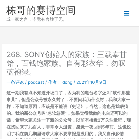
跳
栋哥的赛博空间
至
内
成一家之言，毕竟有言胜于无。
容
268. SONY创始人的家族：三载奉甘
饴，百钱饱家族。自有彩衣华，勿叹
蓝袍绿。
一条评论
/
podcast
/ 作者：
dong
/
2021年10月9日
这一期我有点不知道开场白了，因为我的电台名字还叫“软件那些
事儿”，但是公众号被永久封了，不要问我为什么封，我和大家一
样，不知道原因，应该是不能讲《史记》，当然，这也是我瞎猜
的。我的新公众号叫“忽软忽硬”，如果觉得我做的电台还可以的
话，希望大家关注一下新的公众号，以前有接近2万关注量吧，现
在找回来了几百人，非常令人沮丧，感觉一夜回到5年前。这也说
明了我在前几期里请求大家不要举报是没用的，我又自作多情