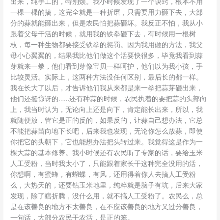
出来，纯手工的，特别烦。我小时候发现了一个诀窍，根本不用
一棵一棵的搞，这完全就是一种折磨，只需要用力砸下去，大部
分的蒜就能砸出来，但是农民怕把蒜砸坏。我反正不怕，我从小
跟着父母干活的时候，就用我的铁拳砸下去，有时候用一根树
枝，每一种生物都要接受铁拳的惩罚。因为我用砸的方法，我父
母小心翼翼的，结果我比他们做这个活要快很多，毕竟我看到蒜
芽就来一拳，他们看到芽像宝贝一样呵护，他们以为我小孩，手
比较灵活。实际上，这两种方法没任何区别，最后长的都一样。
我在长大了以后，才告诉他们我从来都是来一拳把蒜芽砸出来，
他们还挺惊讶的……还有种蒜的时候，农民执着的要把蒜的头部向
上，我当时认为，无论向上还是向下，肯定能长出来，所以，我
就随便放，管它是正的反的，如果反的，让蒜自己想办法，它总
不能把蒜苗向地下长吧，后来我也发现，无论你怎么放蒜，即使
你把它的头朝下，它也能想办法把头转过来。我觉得这是作为一
棵大蒜的基本修养。我小时候还有农民听了专家的话，要给玉米
人工受粉，当时我太小了，只能跟着家长干这种完全没用的活，
你想啊，有蜜蜂，有蝴蝶，有风，还用得着你人去搞人工受粉
么，大热天的，还要钻玉米地里，纯粹就是脑子有坑，后来大家
发现，除了瞎折腾，没什么用，就不搞人工受粉了。农民么，总
是在该善良的地方不太善良，在不应该善良的地方又过分善良，
一句话，大部分农民干农活，是正的笨。