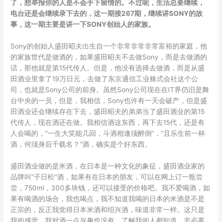
了，想举报你的人是不会手下留情的。不过呢，生活总要继续，
电台还是会继续录下去的，这一期接267期，继续讲SONY的故
事，这一期主要是讲一下SONY创始人的家族。
Sony的创始人盛田昭夫出生自一个非常非常非常富裕的家庭，他
的家族世代是做酒的，如果盛田昭夫不去做Sony，而是去做酒的
话，那他就是第15代传人。但是，他没有选择去做酒，而是从盛
田酒业里拿了19万日元，去做了东京通信工业株式会社这个公
司，也就是Sony公司的前身。虽然Sony公司现在在IT界仍旧是舞
台中央的一员，但是，我相信，Sony也许有一天会破产，但是盛
田酒业还会继续存在下去，盛田昭夫的弟弟当了盛田酒业的第15
代传人，现在酒还在做。我相信酒这东西，再下去15代，还是有
人会喝的，“一生大笑能几回，斗酒相逢须醉倒”，“且乐生前一杯
酒，何须身后千载名？”酒，确实是个好东西。
盛田酒业做的是米酒，在日本是一种文化的象征，盛田酒业家的
品牌叫“子日松”酒，如果有在日本的朋友，可以在网上订一瓶尝
尝，750ml，300多块钱，还可以接受的价格吧。我不爱喝酒，如
果有喝酒的场合，我也喝点，我不知道我喝的日本的米酒是不是
正宗的，反正我觉得日本米酒和绍兴酒，味道非常一样。这只是
我的感觉，我对酒一点兴趣也没有，了解我的人都知道，非必要