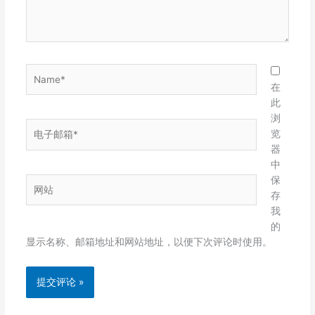
Name*
在
此
浏
电
览
子
器
邮
中
箱
保
网
*
存
站
我
的
显示名称、邮箱地址和网站地址，以便下次评论时使用。