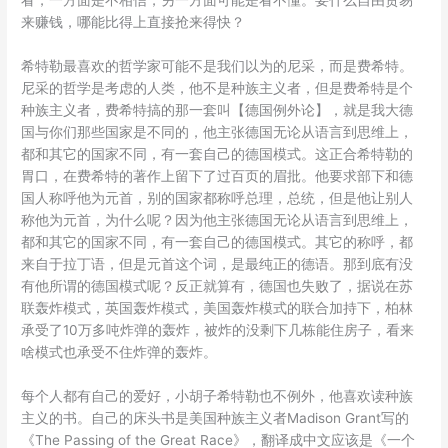
看，一方面是不相信，另一方面可能是看不懂。要什么自由贸易
来赚钱，哪能比得上直接抢来得快？
希特勒最喜欢的哲学家可能不是我们以为的尼采，而是费希特。
尼采的哲学是考虑的人类，他不是种族主义者，但是费希特是个
种族主义者，费希特搞的那一套叫【德国例外论】，就是我大德
国与你们那些国家是不同的，他主张德国无论从语言到思维上，
都和其它的国家不同，有一套自己的德国模式。这正合希特勒的
胃口，在费希特的著作上留下了过百页的眉批。他要求部下和德
国人称呼他为元首，别的国家都称呼总理，总统，但是他让别人
称他为元首，为什么呢？因为他主张德国无论从语言到思维上，
都和其它的国家不同，有一套自己的德国模式。其它的称呼，都
来自于拉丁语，但是元首这个词，是最纯正的德语。那到底有没
有他所谓的德国模式呢？反正就算有，德国也失败了，据说在苏
联轰炸模式，英国轰炸模式，美国轰炸模式的联合加持下，柏林
承受了10万多吨炸弹的轰炸，被炸的没剩下几栋能住房子，看来
啥模式也承受不住炸弹的轰炸。
每个人都有自己的爱好，小胡子希特勒也不例外，他喜欢读种族
主义的书。自己的床头书是美国种族主义者Madison Grant写的
《The Passing of the Great Race》，翻译成中文应该是《一个