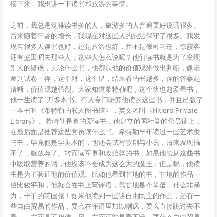
接下来，我想讲一下读书和旅游的事情。
之前，我总是觉得读书多的人，旅游多的人普遍要好说话很多。
后来随着年龄的增长，我现在对这些人的想法保守了很多。我发
现有很多人读书也好，还是旅游也好，并不是像司马迁，徐霞客
还有盛田昭夫那些人，这些人怎么说呢？他们读书就是为了发现
别人的错误，无论什么书，他都以他的价值观来做出判断，像老
师判试卷一样，这个对，这个错，结果看的书越多，你的答案起
清晰，价值观越强烈。大家知道希特勒吧，这个伙也超爱看书，
他一生读了1万多本书。有人专门研究他读的这些书，并且出版了
一本书叫《希特勒的私人图书馆》，英文名叫《Hitler’s Private
Library》。希特勒是真的爱读书，他建立的国社党的党员证上，
在最后面是推荐这些党员读什么书。希特勒早年读过一些艺术类
的书，毕竟他是学美术的，他还尝试写歌剧与小说，后来发现搞
不了，就放弃了。转而读军事和政治类的书，如果他能从这些书
中吸取营养的话，他应该不会成为这么大的魔王，但是呢，他读
书是为了验证他的价值观。比如他看到甘地的书，甘地的作品一
般比较平和，他就会在书上写评语，骂甘地是个笨蛋，什么非暴
力，干丫的英国佬！如果他读到一些讲自由民主的作品，还有一
些自由贸易的作品，要么在评语里加以嘲讽，要么直接跳过去不