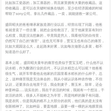
比如加工瓷器的，加工漆器的，而且家里拥有大量的收藏品。这
些收藏品，是可以在关键时候换在钱的，至少在经济困难的时候
帮助了sony公司。拿出几件藏品，一卖，就能拯救一家公司。
盛田昭夫的爸爸继承家族造酒行业以后，经营出现了问题，他爸
爸就变卖了一些古董，就把企业给救活了。至于他家里富有到什
么程度，我是没法想象的，毕竟我是穷人，我看他写的自传里，
仍然写了自己的“痛苦”，这也无可厚非，贾宝玉也有自己的痛苦，
比如大观园这么大，走起路来好累，比如每次做那么多菜，都不
知道选什么好了。
基本上呢， 盛田昭夫童年的痛苦也类似于贾宝玉吧，什么他不认
识水稻，作为酿酒行业的后代，不认识水稻怎么可以呢？他爸爸
很生气，就开车带着他去他家的庄园里看水稻长的什么样子。总
之，这种痛苦我是无法体会的，我从小就认识各种农作物，不但
认识，还要亲自去地里干活，我会割麦子，掰玉米，除草，还会
种姜种蒜……说实在的，我在干农活的时候，我就有一个想法，干
农活的农民，很多人不能称之为辛苦，而是纯粹的脑子有问题。
我是农民，但是我真的瞧不上大部分的农民，他们真的是太没有
创新精神了。比如种蒜，要盖地膜，蒜要一棵一棵的从地膜里搞