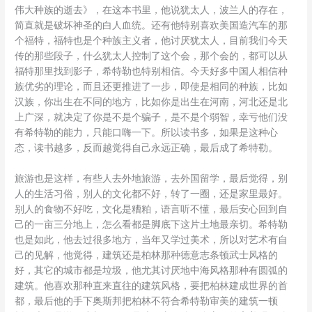
伟大种族的逝去》，在这本书里，他说犹太人，波兰人的存在，
简直就是破坏神圣的白人血统。还有他特别喜欢美国造汽车的那
个福特，福特也是个种族主义者，他讨厌犹太人，目前我们今天
传的那些段子，什么犹太人控制了这个会，那个会的，都可以从
福特那里找到影子，希特勒也特别相信。今天好多中国人相信种
族优劣的理论，而且还更推进了一步，即使是相同的种族，比如
汉族，你出生在不同的地方，比如你是出生在河南，河北还是北
上广深，就决定了你是不是个骗子，是不是个弱智，幸亏他们没
有希特勒的能力，只能口嗨一下。所以读书多，如果是这种心
态，读书越多，反而越觉得自己永远正确，最后成了希特勒。
旅游也是这样，有些人去外地旅游，去外国留学，最后觉得，别
人的生活习俗，别人的文化都不好，转了一圈，还是家里最好。
别人的食物不好吃，文化是糟粕，语言听不懂，最后安心回到自
己的一亩三分地上，怎么看都是脚底下这片土地最亲切。希特勒
也是如此，他去过很多地方，当年又学过美术，所以对艺术有自
己的见解，他觉得，建筑还是柏林那种德意志条顿武士风格的
好，其它的城市都是垃圾，他尤其讨厌地中海风格那种有圆弧的
建筑。他喜欢那种直来直往的建筑风格，要把柏林建成世界的首
都，最后他的手下奥斯邦把柏林不符合希特勒审美的建筑一顿