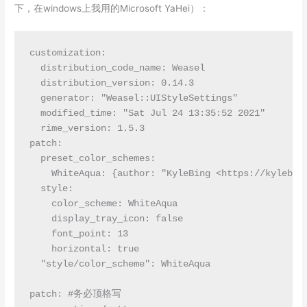
下，在windows上我用的Microsoft YaHei）：
customization:

  distribution_code_name: Weasel

  distribution_version: 0.14.3

  generator: "Weasel::UIStyleSettings"

  modified_time: "Sat Jul 24 13:35:52 2021"

  rime_version: 1.5.3

patch:

  preset_color_schemes:

    WhiteAqua: {author: "KyleBing <https://kylebin
  style:

    color_scheme: WhiteAqua

    display_tray_icon: false

    font_point: 13

    horizontal: true

  "style/color_scheme": WhiteAqua

patch: #务必顶格写
