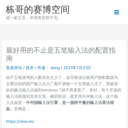
跳
栋哥的赛博空间
至
内
成一家之言，毕竟有言胜于无。
容
最好用的不止是五笔输入法的配置指
南
发表评论
/
技术
/ 作者：
dong
/
2021年7月31日
由于五笔使用的人数实在太少了，这导致连以偷用户隐私数据为
主要目的的国产输入法大厂都不屑做一个五笔输入法了。我最喜
欢的极点输入法做到windows 7就不再更新了。幸好，有个开源的
输入法能做到支持五笔，确切的说，能支持任何输入法，这个输
入法就是：
中州韻輸入法引擎，是一個跨平臺的輸入法算法框
架。
官网是：
https://rime.im/