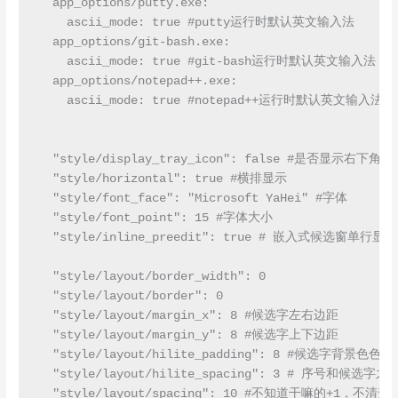
  app_options/putty.exe:

    ascii_mode: true #putty运行时默认英文输入法

  app_options/git-bash.exe:

    ascii_mode: true #git-bash运行时默认英文输入法

  app_options/notepad++.exe:

    ascii_mode: true #notepad++运行时默认英文输入法

  "style/display_tray_icon": false #是否显示右下角图标
  "style/horizontal": true #横排显示

  "style/font_face": "Microsoft YaHei" #字体

  "style/font_point": 15 #字体大小

  "style/inline_preedit": true # 嵌入式候选窗单行显示

  "style/layout/border_width": 0

  "style/layout/border": 0

  "style/layout/margin_x": 8 #候选字左右边距

  "style/layout/margin_y": 8 #候选字上下边距

  "style/layout/hilite_padding": 8 #
  "style/layout/hilite_spacing": 3 # 序号和候选字之
  "style/layout/spacing": 10 #不知道干嘛的+1，不清楚