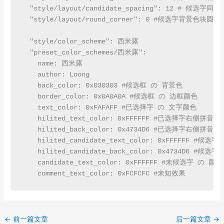
  "style/layout/candidate_spacing": 12 # 候选字间隔

  "style/layout/round_corner": 0 #候选字背景色块圆角
  "style/color_scheme": 西米露

  "preset_color_schemes/西米露":

    name: 西米露

    author: Loong

    back_color: 0x030303 #候选框 の 背景色

    border_color: 0x0A0A0A #候选框 の 边框颜色

    text_color: 0xFAFAFF #已选择字 の 文字颜色

    hilited_text_color: 0xFFFFFF #已选择字右侧拼音 
    hilited_back_color: 0x4734D6 #已选择字右侧拼音 
    hilited_candidate_text_color: 0xFFFFFF #候选字
    hilited_candidate_back_color: 0x4734D6 #候选
    candidate_text_color: 0xFFFFFF #未候选字 の 颜色

    comment_text_color: 0xFCFCFC #未知效果
←
前一篇文章
后一篇文章
→