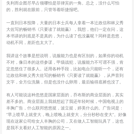
失利而企图尽早占领哪怕是菲律宾的一角。总之，没什么可怕
的，胜利就在眼前，只管等着听捷报吧。
一直到日本投降，大量的日本士兵每人拿着一本辻政信和林义秀
大佐写的畅销书《只要读了就能赢》，我想，他们一定在问，这
本书讲的到底是不是真的，为什么读了也没赢呢？同样是忽悠，
动机不同，差距也太大了。
我讲这个故事是想说明，说服能力也是有区别的，如果你的动机
不对，像日本的这些参谋，甲级战犯，说服能力不可谓不强，肯
定忽悠住了很多人。还用各种手段，比如电台只能听一个，还有
辻政信和林义秀大佐写的畅销书《只要读了就能赢》，从声音到
文字，全方位洗脑，但是也没什么卵用，最后输得底裤也没了。
有人可能说这种忽悠是国家层面的，乔布斯的商业层面的，其实
差不多的。商业层面上我就想起了我还年轻时候，中国电视上的
丰胸广告，什么联邦悠悠挺，波立挺，婷美什么的。广告词是：
“早上喷早上就变大，晚上喷晚上就变大，分分秒秒在变大”。好像
现在这家公司给女人丰胸的公司，又在做人工智能玩具了，这也
是我不太看好人工智能的原因之一。