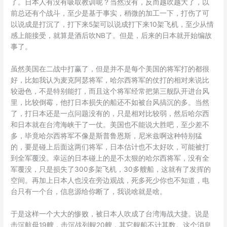
了。日本人有没有吸取教训呢？当然没有，反而越吹越大了，以
前总还有个战斗，至少是基于事实，稍微的加工一下，打伤了可
以说成是打沉了，打下来5架可以说成打下来10架飞机，至少从情
感上能接受，就算是酒后吹NB了。但是，后来的日本就开始编故
事了。
虽然美国在二战中打赢了，但是并不是每个美国的将军打的都很
好，比如我认为麦克阿瑟将军，哈尔西将军的仗打的相对来说比
较逊色，不是特别能打，而且这个将军经常把第三舰队开进台风
里，比较倒霉，他打日本损失的船还不如被台风搞沉的多。当然
了，打日本还是一点问题没有的，只是相对比较弱，然后哈尔西
和日本就在台湾海峡干了一仗。美国也不能说大胜吧，至少差不
多，毕竟哈尔西将军不像是斯普鲁恩斯，尼米兹啊这种特别猛
的，要是碰上后面这两们将军，日本估计也不太好吹，可能被打
到全军覆没。幸运的日本碰上的是不太狠的哈尔西将军，没有全
军覆没，只是损失了300多架飞机，30多艘船，这就有了发挥的
空间。再加上日本人也没在旁边观战，死多死少你也不知道，电
台只有一个台，信息源给你断了，我说啥就是啥。
于是这样一个大大的惨败，被日本人吹成了台湾海战大捷。说是
击沉航母19艘，击沉战列舰20艘，其它舰船不计其数。这个消息