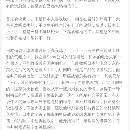
有的大忽悠，甚至连自己都忽悠相信了。
首先要说明，并不是日本人喜欢吹牛，而是在当时的环境下，天
皇喜欢听吹牛的，不吹牛的根本没有升迁的途径，所以，日本上
上下下，都是一群上嘴唇碰天，下嘴唇碰地的主。其忽悠的初衷
也和乔布斯非常的不一样。
日本偷袭了珍珠港以后，高兴坏了，上上下下沉浸在一片马上胜
利的气氛之中。我在讲Sony公司的时候讲过，日本的电台只有一
个频道，不能收听其它国家的电台，只能收听日本的电台，东条
英机之后的内阁总理大臣叫小矶国昭，他是二战的甲级战犯，他
被判刑终身监禁。二战结束后，甲级战犯总共有28个，其实只杀
了7个，其它的都是判了点刑，其中一个连刑也没判，叫大川周明
的，这家伙比较色，喜欢从事一些男男女女的事情，就得了一种
叫梅毒的病，所说得了梅毒以后，这个人的精神会不正常。有人
说伟大的革命导师列宁也是得的梅毒，我不知道真假，反正这个
说法很多，不信大家去搜，还说他特别喜欢和共青团的小姑娘深
入交流。日本这个得了梅毒的甲级战犯就因为精神病发作免于受
罚，然后呢，不起诉他以后，他开始写书，感觉装的挺像的，在
审判时候还敲东条英机的头。