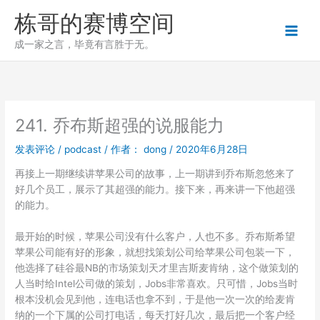
跳
栋哥的赛博空间
至
内
成一家之言，毕竟有言胜于无。
容
241. 乔布斯超强的说服能力
发表评论
/
podcast
/ 作者：
dong
/
2020年6月28日
再接上一期继续讲苹果公司的故事，上一期讲到乔布斯忽悠来了
好几个员工，展示了其超强的能力。接下来，再来讲一下他超强
的能力。
最开始的时候，苹果公司没有什么客户，人也不多。乔布斯希望
苹果公司能有好的形象，就想找策划公司给苹果公司包装一下，
他选择了硅谷最NB的市场策划天才里吉斯麦肯纳，这个做策划的
人当时给Intel公司做的策划，Jobs非常喜欢。只可惜，Jobs当时
根本没机会见到他，连电话也拿不到，于是他一次一次的给麦肯
纳的一个下属的公司打电话，每天打好几次，最后把一个客户经