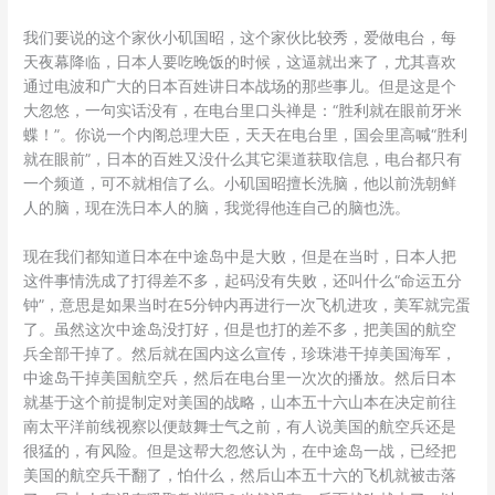
我们要说的这个家伙小矶国昭，这个家伙比较秀，爱做电台，每
天夜幕降临，日本人要吃晚饭的时候，这逼就出来了，尤其喜欢
通过电波和广大的日本百姓讲日本战场的那些事儿。但是这是个
大忽悠，一句实话没有，在电台里口头禅是：“胜利就在眼前牙米
蝶！”。你说一个内阁总理大臣，天天在电台里，国会里高喊“胜利
就在眼前”，日本的百姓又没什么其它渠道获取信息，电台都只有
一个频道，可不就相信了么。小矶国昭擅长洗脑，他以前洗朝鲜
人的脑，现在洗日本人的脑，我觉得他连自己的脑也洗。
现在我们都知道日本在中途岛中是大败，但是在当时，日本人把
这件事情洗成了打得差不多，起码没有失败，还叫什么“命运五分
钟”，意思是如果当时在5分钟内再进行一次飞机进攻，美军就完蛋
了。虽然这次中途岛没打好，但是也打的差不多，把美国的航空
兵全部干掉了。然后就在国内这么宣传，珍珠港干掉美国海军，
中途岛干掉美国航空兵，然后在电台里一次次的播放。然后日本
就基于这个前提制定对美国的战略，山本五十六山本在决定前往
南太平洋前线视察以便鼓舞士气之前，有人说美国的航空兵还是
很猛的，有风险。但是这帮大忽悠认为，在中途岛一战，已经把
美国的航空兵干翻了，怕什么，然后山本五十六的飞机就被击落