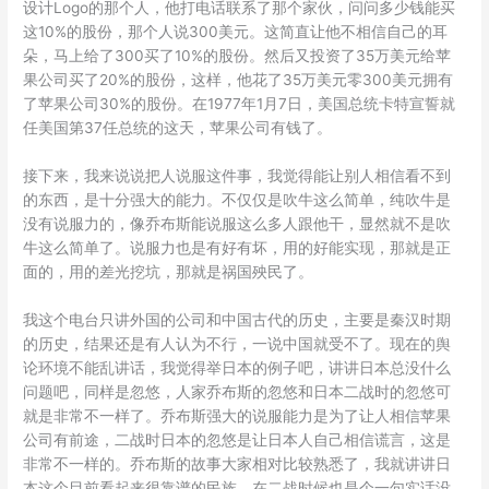
设计Logo的那个人，他打电话联系了那个家伙，问问多少钱能买
这10%的股份，那个人说300美元。这简直让他不相信自己的耳
朵，马上给了300买了10%的股份。然后又投资了35万美元给苹
果公司买了20%的股份，这样，他花了35万美元零300美元拥有
了苹果公司30%的股份。在1977年1月7日，美国总统卡特宣誓就
任美国第37任总统的这天，苹果公司有钱了。
接下来，我来说说把人说服这件事，我觉得能让别人相信看不到
的东西，是十分强大的能力。不仅仅是吹牛这么简单，纯吹牛是
没有说服力的，像乔布斯能说服这么多人跟他干，显然就不是吹
牛这么简单了。说服力也是有好有坏，用的好能实现，那就是正
面的，用的差光挖坑，那就是祸国殃民了。
我这个电台只讲外国的公司和中国古代的历史，主要是秦汉时期
的历史，结果还是有人认为不行，一说中国就受不了。现在的舆
论环境不能乱讲话，我觉得举日本的例子吧，讲讲日本总没什么
问题吧，同样是忽悠，人家乔布斯的忽悠和日本二战时的忽悠可
就是非常不一样了。乔布斯强大的说服能力是为了让人相信苹果
公司有前途，二战时日本的忽悠是让日本人自己相信谎言，这是
非常不一样的。乔布斯的故事大家相对比较熟悉了，我就讲讲日
本这个目前看起来很靠谱的民族，在二战时候也是个一句实话没