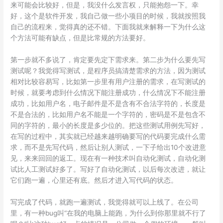
来可能会比较好，但是，我没什么发言权，只能抱怨一下。幸
好，这个是软件开发，我自己做一些小项目的时候，我就按照我
自己的流程来，觉得真的还不错。下面我就来解释一下为什么这
个方法可能有缺点，但是比常规的方法要好。
第一步就不多说了，肯定要先定下需求来。第二步为什么要先写
测试呢？我觉得写测试，是程序员搞清楚需求的方法，因为测试
相对比较容易写，比如第一步里有用户注册的需求，在写测试的
时候，就要考虑到什么情况下能注册成功，什么情况下不能注册
成功，比如用户名，电子邮件是不是含有不合法字符的，长度是
不是合法的，比如用户名不能是一个字符的，密码是不是包含不
同的字符的，最小的长度是多少位的。把这些测试用例先写好，
在写的过程中，其实就已经越来越明确要写的代码要完成什么需
求，而不是先写代码，然后让别人测试，一下子给出10个改进意
见，来来回回的返工。现在有一种技术叫自动化测试，自动化测
试比人工测试好多了。写好了自动化测试，以后每次改进，就让
它们跑一遍，心里还有底。然后才进入写代码的状态。
写完成了代码，就跑一遍测试，我觉得就可以上线了。在公司
里，有一种bug叫“在我的电脑上能跑，为什么到你那里就不行了