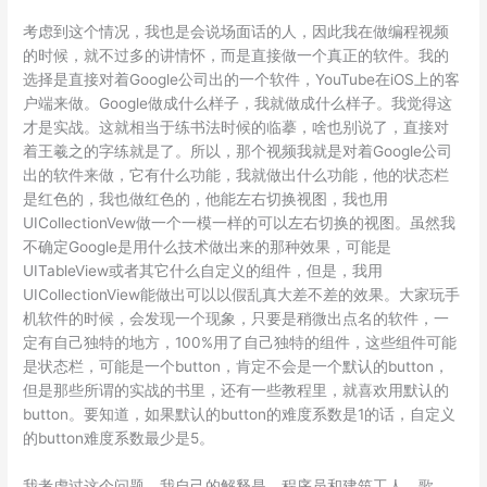
考虑到这个情况，我也是会说场面话的人，因此我在做编程视频
的时候，就不过多的讲情怀，而是直接做一个真正的软件。我的
选择是直接对着Google公司出的一个软件，YouTube在iOS上的客
户端来做。Google做成什么样子，我就做成什么样子。我觉得这
才是实战。这就相当于练书法时候的临摹，啥也别说了，直接对
着王羲之的字练就是了。所以，那个视频我就是对着Google公司
出的软件来做，它有什么功能，我就做出什么功能，他的状态栏
是红色的，我也做红色的，他能左右切换视图，我也用
UICollectionVew做一个一模一样的可以左右切换的视图。虽然我
不确定Google是用什么技术做出来的那种效果，可能是
UITableView或者其它什么自定义的组件，但是，我用
UICollectionView能做出可以以假乱真大差不差的效果。大家玩手
机软件的时候，会发现一个现象，只要是稍微出点名的软件，一
定有自己独特的地方，100%用了自己独特的组件，这些组件可能
是状态栏，可能是一个button，肯定不会是一个默认的button，
但是那些所谓的实战的书里，还有一些教程里，就喜欢用默认的
button。要知道，如果默认的button的难度系数是1的话，自定义
的button难度系数最少是5。
我考虑过这个问题，我自己的解释是，程序员和建筑工人，歌