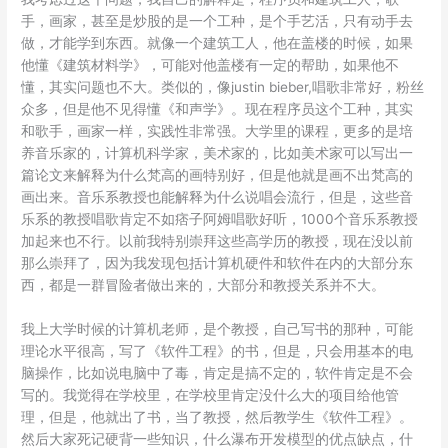
手，画家，甚至是炒股的是一个工种，是个手艺活，只有动手去
做，才能学到东西。就像一个建筑工人，他在盖楼的时候，如果
他懂《建筑材料学》，可能对他盖楼有一定的帮助，如果他不
懂，其实问题也不大。类似的，像justin bieber,唱歌非常好，粉丝
众多，但是他不见得懂《和声学》。现在程序员这个工种，其实
和歌手，画家一样，实践性非常强。大学里的课程，更多的是培
养音乐家的，计算机科学家，美术家的，比如美术家可以写出一
篇论文来解释为什么梵高的画特别好，但是他就是画不出梵高的
画出来。音乐系教授也能解释为什么说唱会流行，但是，这些音
乐系的教授唱歌肯定不如痞子阿姆唱歌好听，1000个音乐系教授
加起来也不行。以前我特别崇拜这些高学历的教授，现在没以前
那么崇拜了，因为我发现包括计算机硬件和软件在内的大部分东
西，都是一群冒险者做出来的，大部分和教授关系并不大。
我上大学时候的计算机老师，是个教授，自己写书的那种，可能
理论水平很高，写了《软件工程》的书，但是，只会用基本的电
脑操作，比如说电脑中了毒，肯定是搞不定的，软件肯定是不会
写的。我觉得在学校里，在学校里肯定没什么大的项目给他管
理，但是，他就出了书，当了教授，然后教学生《软件工程》。
然后大家死记硬背一些知识，什么瀑布开发模型的优点缺点，什