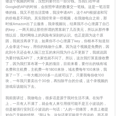
做这个视频的时候，没想到要付出一部分钱。当我们在申请
Google的API的时候，会按照申请的数量交一笔钱。这是一笔活雷
锋的钱，我又不想当活雷锋，我没申请API，这个API根据读和写
的价格是不同的。其实我经常录一些视频，在我做电台之前，那
时候Amazon出了云服务，我录视频玩，结果我不小心泄露了自己
的key，一两天就让那些所谓的黑客刷了几百美元，所以从那件事
情以后，我对网络上的风险有深刻的认识。也正是因为这个原
因，我就没再录下去，如果你不小心泄露了key，你根本不知道别
人会拿这个key，用你的钱做什么事。因为这个视频是免费的，因
此到今天还会有人隔三岔五的来问我为什么不更新了，我就说因
为要付钱买API了，大家也就不问了。所以，这次我打算直接收费
了，因为我打算布署一个真的项目，目前来看，要付出的钱有域
名费和主机费，主机费一年1800来块，域名费每年100来块，我
算了一下，一年大概2000多一点就可以了。只要我每份收100
块，一年我只要卖出个30份，再扣除平台的分成，这个录视频的
游戏应该能玩下去。
我前面讲过，我做电台，很多话是源于我对生活不满。在知乎
上，一旦有人不满了，就会有人来引用很可能不是王小波说的，
但是被强行安到王小波说的一句话：“人的一切痛苦，本质上都是
对自己无能的愤怒。”我认为，这句话更可能是于丹说的，而不是