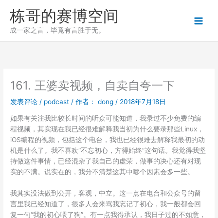
跳
栋哥的赛博空间
至
内
成一家之言，毕竟有言胜于无。
容
161. 王婆卖视频，自卖自夸一下
发表评论
/
podcast
/ 作者：
dong
/
2018年7月18日
如果有关注我比较长时间的听众可能知道，我录过不少免费的编
程视频，其实现在我已经很难解释我当初为什么要录那些Linux，
iOS编程的视频，包括这个电台，我也已经很难去解释我最初的动
机是什么了。我不喜欢“不忘初心，方得始终”这句话。我觉得我坚
持做这件事情，已经混杂了我自己的虚荣，做事的决心还有对现
实的不满。说实在的，我分不清楚这其中哪个因素会多一些。
我其实没法做到公开，客观，中立。这一点在电台和公众号的留
言里我已经知道了，很多人会来骂我忘记了初心，我一般都会回
复一句“我的初心喂了狗”。有一点我得承认，我日子过的不如意，