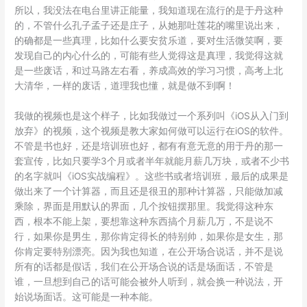
所以，我没法在电台里讲正能量，我知道现在流行的是于丹这种
的，不管什么孔子孟子还是庄子，从她那吐莲花的嘴里说出来，
的确都是一些真理，比如什么要安贫乐道，要对生活微笑啊，要
发现自己的内心什么的，可能有些人觉得这是真理，我觉得这就
是一些废话，和过马路左右看，养成高效的学习习惯，高考上北
大清华，一样的废话，道理我也懂，就是做不到啊！
我做的视频也是这个样子，比如我做过一个系列叫《iOS从入门到
放弃》的视频，这个视频是教大家如何做可以运行在iOS的软件。
不管是书也好，还是培训班也好，都有有意无意的用于丹的那一
套宣传，比如只要学3个月或者半年就能月薪几万块，或者不少书
的名字就叫《iOS实战编程》。这些书或者培训班，最后的成果是
做出来了一个计算器，而且还是很丑的那种计算器，只能做加减
乘除，界面是用默认的界面，几个按钮摆那里。我觉得这种东
西，根本不能上架，要想靠这种东西搞个月薪几万，不是说不
行，如果你是男生，那你肯定得长的特别帅，如果你是女生，那
你肯定要特别漂亮。因为我也知道，在公开场合说话，并不是说
所有的话都是假话，我们在公开场合说的话是场面话，不管是
谁，一旦想到自己的话可能会被外人听到，就会换一种说法，开
始说场面话。这可能是一种本能。