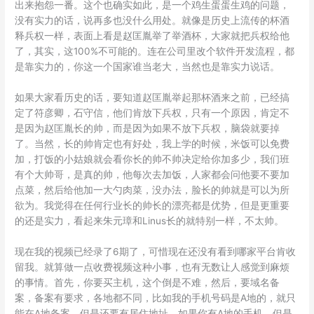
出来抱怨一番。这个也确实如此，是一个鸡生蛋蛋生鸡的问题，
没有实力的话，说再多也没什么用处。就像是历史上流传的杯酒
释兵权一样，表面上看是赵匡胤举了举酒杯，大家就把兵权给他
了，其实，这100%不可能的。连在公司里改个软件开发流程，都
是靠实力的，你这一个国家谁当老大，当然也是靠实力说话。
如果大家看历史的话，要知道赵匡胤举起那杯酒来之前，已经搞
定了符彦卿，石守信，他们肯放下兵权，只有一个原因，肯定不
是因为赵匡胤长的帅，而是因为如果不放下兵权，脑袋就要掉
了。当然，长的帅肯定也有好处，我上学的时候，米饭可以免费
加，打饭的小姑娘就会看你长的帅不帅决定给你加多少，我们班
有个大帅哥，是真的帅，他每次去加饭，人家都会问他要不要加
点菜，然后给他加一大勺肉菜，没办法，脸长的帅就是可以为所
欲为。我觉得在任何行业长的帅长的漂亮都是优势，但是更重要
的还是实力，看起来朱元璋和Linus长的就特别一样，不太帅。
现在我的视频已经录了6期了，可惜现在还没有看到哪家平台肯收
留我。就算做一点收费视频这种小事，也有无数让人感觉到麻烦
的事情。首先，你要买主机，这个倒是不难，然后，要域名备
案，备案有要求，各地都不同，比如我的手机号码是A地的，就只
能在A地备案，但是还要有居住地址，如果你有A地的手机，但是