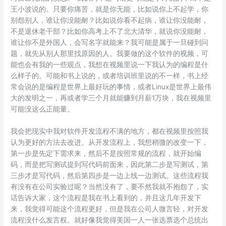
王小波说的。只要你痛苦，就是你无能，比如说你上不起学，你
别怨别人，谁让你没能耐？比如说你看不起病，谁让你没能耐，
不是退休老干部？比如你高考上不了北大清华，就说你没能耐，
谁让你不是外国人，会写名字就能来？我可能是属于一旦碰到问
题，就先从别人那里找原因的人。我要做的这个软件的视频，可
能也会有我的一些观点，我想在视频里说一下我认为的编程是什
么样子的。可能和书上说的，或者培训班里说的不一样，书上经
常会说的是编程是世界上最好玩的事情，或者Linux是世界上最伟
大的发明之一，再或者学三个月就能赚到月薪1万块，我在视频里
可能没这么正能量。
我会把现实中我对软件开发流程不满的地方，都在视频里按照我
认为更好的方法去改进。从开发流程上，我想稍微的改变一下，
第一步是先定下需求来，然后不是按照常规的流程，就开始编
码，而是把写测试提到写代码前面来，因此第二步是写测试，第
三步才是写代码，然后第四步是一边上线一边测试。这些流程我
有没有在公司实验过呢？当然没有了，要不然我就不抱怨了，实
话告诉大家，这个流程是我在书上看到的，并且这几年开发下
来，我觉得可能这个流程更好，但是我在公司人微言轻，对开发
流程没什么发言权。就好像我觉得美国一人一张选票选个总统出