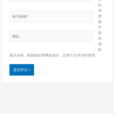
此
浏
电
览
子
器
邮
中
箱
保
网
*
存
站
我
的
显示名称、邮箱地址和网站地址，以便下次评论时使用。