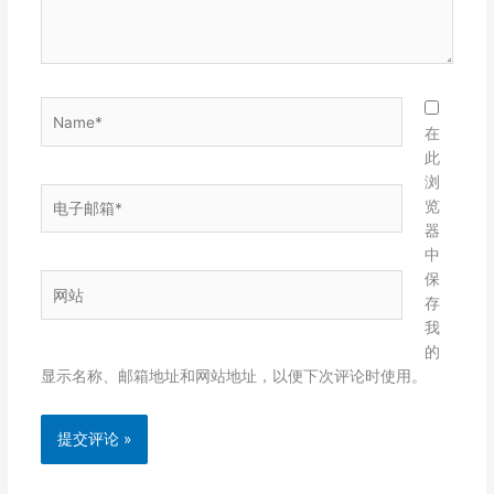
Name*
在
此
浏
电
览
子
器
邮
中
箱
保
网
*
存
站
我
的
显示名称、邮箱地址和网站地址，以便下次评论时使用。