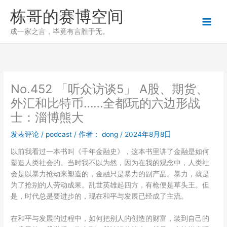
跳
栋哥的赛博空间
至
内
成一家之言，毕竟有言胜于无。
容
No.452 「听众访谈5」 A股、期货、
外汇和比特币……全都玩的六边形战
士：淄博熊大
发表评论
/
podcast
/ 作者：
dong
/
2024年8月8日
以前我看过一本书叫《千年金融史》，这本书里讲了金融是如何
塑造人类社会的。当时我不以为然，因为在我的观念中，人类社
会是以暴力抢劫来塑造的，金融只是暴力的副产品。暴力，就是
为了抢别的人劳动成果。乱世英雄起四方，有枪便是草头王。但
是，时代总是要进步的，现在和平与发展已经成了主流。
在和平与发展的过程中，如何把别人的创造的财富，装到自己的