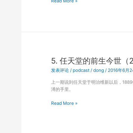
76.
Read More »
人
类
历
史
上
的
第
一
5. 任天堂的前生今世（
个
发表评论
/
podcast
/
dong
/
2016年6月
程
序
上一期说到任天堂于明治维新以后，1889
员
溥的手里。
(上)
5.
Read More »
任
天
堂
的