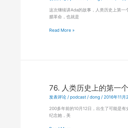
这次继续讲Ada的故事，人类历史上第一
腊革命，也就是
77.
Read More »
人
类
历
史
上
的
第
一
76. 人类历史上的第一个
个
发表评论
/
podcast
/
dong
/
2016年11月
程
序
200多年前的10月12日，出生了可能是
员
纪念她，美
(下)