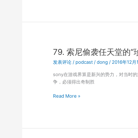
尼
挖
角
任
天
堂:
没
79. 索尼偷袭任天堂的“
有
发表评论
/
podcast
/
dong
/
2016年12月
拆
不
sony在游戏界算是新兴的势力，对当时
散
争，必须得出奇制胜
的
情
79.
Read More »
侣，
索
只
尼
有
偷
不
袭
努
任
力