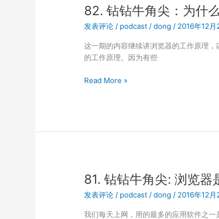
电
82. 钻钻牛角尖：为
器
发表评论
/
podcast
/
dong
/
2016年12月
开
始
这一期的内容继续讲浏览器的工作原理，
的工作原理。因为有些
82.
Read More »
钻
钻
牛
角
尖：
为
什
么
81. 钻钻牛角尖: 浏览
开
发表评论
/
podcast
/
dong
/
2016年12月
发
浏
我们每天上网，用的最多的应用软件之一