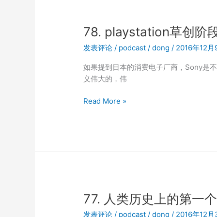
天
的
堂
小
的
78. playstation草
三！
“珍
发表评论
/
podcast
/
dong
/
2016年12月
珠
港”
如果提到日本的消费电子厂商，Sony是
义伟大的，伟
78.
Read More »
playstation
草
创
阶
段
的
英
雄
77. 人类历史上的第一个
谱
发表评论
/
podcast
/
dong
/
2016年12月