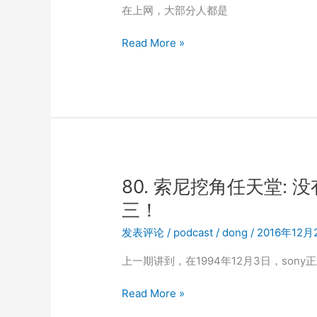
览
在上网，大部分人都是
器
引
81.
Read More »
擎
钻
那
钻
么
牛
难?
角
尖:
浏
览
器
80. 索尼挖角任天堂:
是
三！
怎
么
发表评论
/
podcast
/
dong
/
2016年12月
工
上一期讲到，在1994年12月3日，sony
作
的
80.
Read More »
(1)？
索