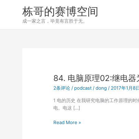
跳
栋哥的赛博空间
至
内
成一家之言，毕竟有言胜于无。
容
84. 电脑原理02:继电
2条评论
/
podcast
/
dong
/
2017年1月8
1 电的历史 在我研究电脑的工作原理的
电。电这 […]
84.
Read More »
电
脑