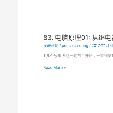
原
理
02:
继
电
器
83. 电脑原理01: 从继
为
发表评论
/
podcast
/
dong
/
2017年1月
什
么
1 几个故事 从这一期节目开始，一直到第
如
此
83.
Read More »
重
电
要?
脑
原
理
01:
从
继