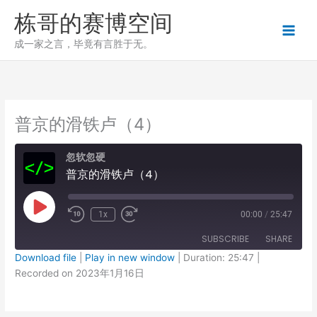
跳
栋哥的赛博空间
至
内
成一家之言，毕竟有言胜于无。
容
普京的滑铁卢（4）
忽软忽硬
普京的滑铁卢（4）
Play
1x
00:00
/
25:47
Episode
SUBSCRIBE
SHARE
Download file
|
Play in new window
|
Duration: 25:47
|
Recorded on 2023年1月16日
SHARE
RSS FEED
LINK