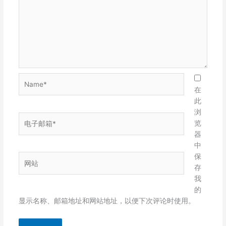
Name*
在
此
浏
电
览
子
器
邮
中
箱
保
网
*
存
站
我
的
显示名称、邮箱地址和网站地址，以便下次评论时使用。