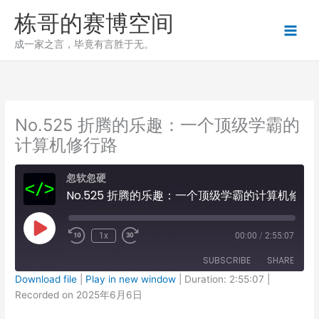
跳
栋哥的赛博空间
至
内
成一家之言，毕竟有言胜于无。
容
No.525 折腾的乐趣：一个顶级学霸的
计算机修行路
忽软忽硬
No.525 折腾的乐趣：一个顶级学霸的计算机修行路
Play
1x
00:00
/
2:55:07
Episode
SUBSCRIBE
SHARE
Download file
|
Play in new window
|
Duration: 2:55:07
|
Recorded on 2025年6月6日
SHARE
RSS FEED