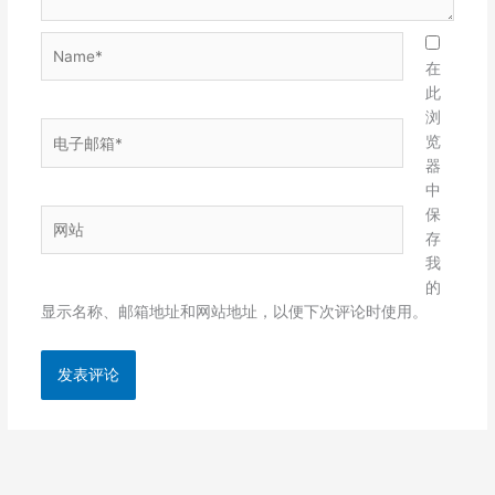
Name*
在
此
浏
电
览
子
器
邮
中
箱
保
网
*
存
站
我
的
显示名称、邮箱地址和网站地址，以便下次评论时使用。