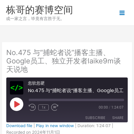
跳
栋哥的赛博空间
至
内
成一家之言，毕竟有言胜于无。
容
No.475 与“捕蛇者说”播客主播、
Google员工、独立开发者laike9m谈
天说地
忽软忽硬
No.475 与“捕蛇者说”播客主播、Google员工、独立开发者laike9m谈天说地
Play
1x
00:00
/
1:24:07
Episode
SUBSCRIBE
SHARE
Download file
|
Play in new window
|
Duration: 1:24:07
|
Recorded on 2024年11月1日