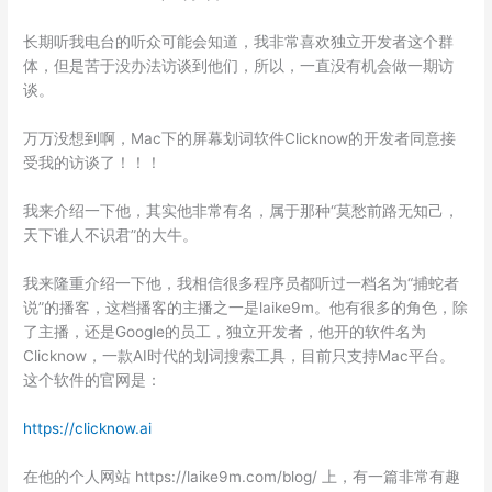
SHARE
RSS FEED
长期听我电台的听众可能会知道，我非常喜欢独立开发者这个群
LINK
体，但是苦于没办法访谈到他们，所以，一直没有机会做一期访
谈。
EMBED
万万没想到啊，Mac下的屏幕划词软件Clicknow的开发者同意接
受我的访谈了！！！
我来介绍一下他，其实他非常有名，属于那种“莫愁前路无知己，
天下谁人不识君”的大牛。
我来隆重介绍一下他，我相信很多程序员都听过一档名为“捕蛇者
说”的播客，这档播客的主播之一是laike9m。他有很多的角色，除
了主播，还是Google的员工，独立开发者，他开的软件名为
Clicknow，一款AI时代的划词搜索工具，目前只支持Mac平台。
这个软件的官网是：
https://clicknow.ai
在他的个人网站 https://laike9m.com/blog/ 上，有一篇非常有趣