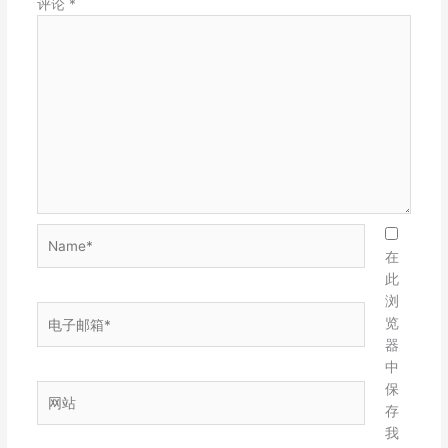
评论
*
Name*
在
此
浏
电
览
子
器
邮
中
箱
保
网
*
存
站
我