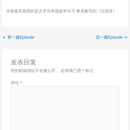
SHARE
RSS FEED
本期嘉宾推荐的是古罗马帝国皇帝马可·奥里略写的《沉思录》
LINK
EMBED
←
前一篇Episode
后一篇Episode
→
发表回复
您的邮箱地址不会被公开。
必填项已用
*
标注
评论
*