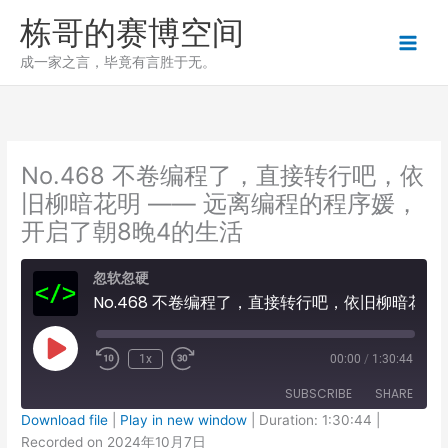
跳
栋哥的赛博空间
至
内
成一家之言，毕竟有言胜于无。
容
No.468 不卷编程了，直接转行吧，依
旧柳暗花明 —— 远离编程的程序媛，
开启了朝8晚4的生活
忽软忽硬
No.468 不卷编程了，直接转行吧，依旧柳暗花明 —— 远离编程的程序媛，开启了朝8晚4的生活
Play
1x
00:00
/
1:30:44
Episode
SUBSCRIBE
SHARE
Download file
|
Play in new window
|
Duration: 1:30:44
|
Recorded on 2024年10月7日