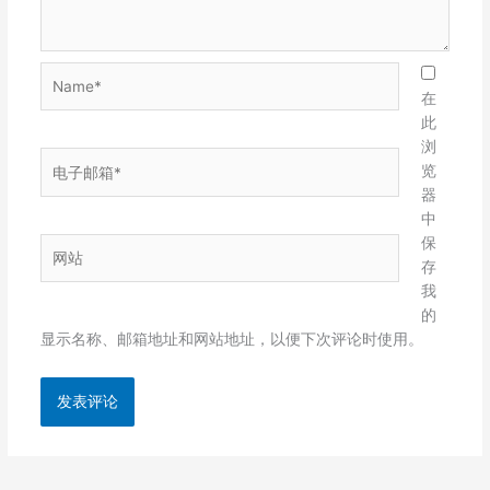
Name*
在
此
浏
电
览
子
器
邮
中
箱
保
网
*
存
站
我
的
显示名称、邮箱地址和网站地址，以便下次评论时使用。