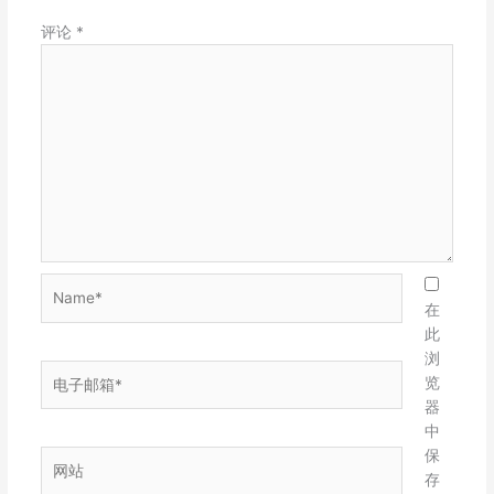
评论
*
Name*
在
此
浏
电
览
子
器
邮
中
箱
保
网
*
存
站