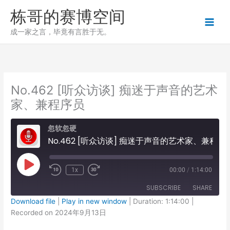
跳
栋哥的赛博空间
至
内
成一家之言，毕竟有言胜于无。
容
No.462 [听众访谈] 痴迷于声音的艺术
家、兼程序员
忽软忽硬
No.462 [听众访谈] 痴迷于声音的艺术家、兼程序员
Play
1x
00:00
/
1:14:00
Episode
SUBSCRIBE
SHARE
Download file
|
Play in new window
|
Duration: 1:14:00
|
Recorded on 2024年9月13日
SHARE
RSS FEED