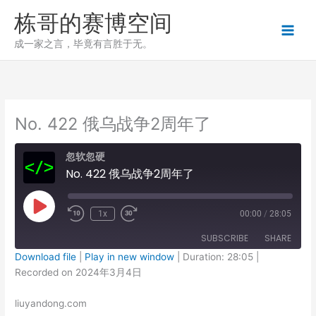
跳
栋哥的赛博空间
至
内
成一家之言，毕竟有言胜于无。
容
No. 422 俄乌战争2周年了
忽软忽硬
No. 422 俄乌战争2周年了
Play
1x
00:00
/
28:05
Episode
SUBSCRIBE
SHARE
Download file
|
Play in new window
|
Duration: 28:05
|
Recorded on 2024年3月4日
SHARE
RSS FEED
liuyandong.com
LINK