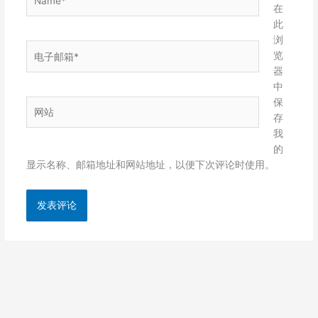
在
此
浏
电
览
子
器
邮
中
箱
保
网
*
存
站
我
的
显示名称、邮箱地址和网站地址，以便下次评论时使用。