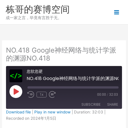
跳
栋哥的赛博空间
至
内
成一家之言，毕竟有言胜于无。
容
NO.418 Google神经网络与统计学派
的渊源NO.418
忽软忽硬
NO.418 Google神经网络与统计学派的渊源NO.418
Play
1x
00:00
/
32:03
Episode
SUBSCRIBE
SHARE
Download file
|
Play in new window
|
Duration: 32:03
|
Recorded on 2024年1月5日
SHARE
RSS FEED