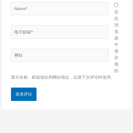
Name*
在
此
浏
电
览
子
器
邮
中
箱
保
网
*
存
站
我
的
显示名称、邮箱地址和网站地址，以便下次评论时使用。