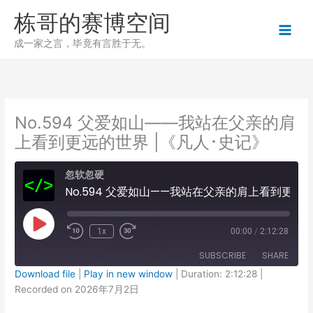
跳
栋哥的赛博空间
至
内
成一家之言，毕竟有言胜于无。
容
No.594 父爱如山——我站在父亲的肩
上看到更远的世界 |《凡人･史记》
忽软忽硬
No.594 父爱如山——我站在父亲的肩上看到更远的世界 |《凡人･史记》
Play
1x
00:00
/
2:12:28
Episode
SUBSCRIBE
SHARE
Download file
|
Play in new window
|
Duration: 2:12:28
|
Recorded on 2026年7月2日
SHARE
RSS FEED