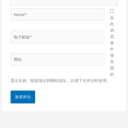
Name*
在
此
浏
电
览
子
器
邮
中
箱
保
网
*
存
站
我
的
显示名称、邮箱地址和网站地址，以便下次评论时使用。