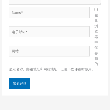
Name*
在
此
浏
电
览
子
器
邮
中
箱
保
网
*
存
站
我
的
显示名称、邮箱地址和网站地址，以便下次评论时使用。