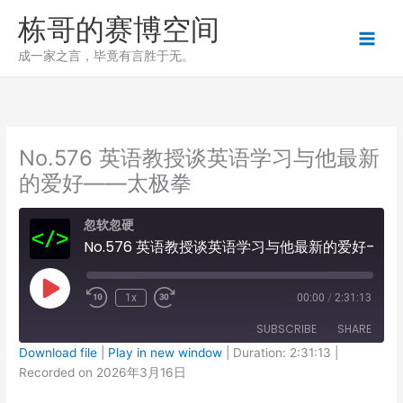
跳
栋哥的赛博空间
至
内
成一家之言，毕竟有言胜于无。
容
No.576 英语教授谈英语学习与他最新
的爱好——太极拳
忽软忽硬
No.576 英语教授谈英语学习与他最新的爱好——太极拳
Play
1x
00:00
/
2:31:13
Episode
SUBSCRIBE
SHARE
Download file
|
Play in new window
|
Duration: 2:31:13
|
Recorded on 2026年3月16日
SHARE
RSS FEED