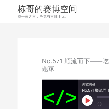
跳
栋哥的赛博空间
至
内
成一家之言，毕竟有言胜于无。
容
No.571 顺流而下—
题家
忽软忽硬
No.571 
Play
Episode