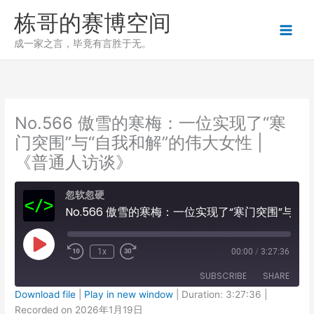
跳
栋哥的赛博空间
至
内
成一家之言，毕竟有言胜于无。
容
No.566 傲雪的寒梅：一位实现了“寒
门突围”与“自我和解”的伟大女性 |
《普通人访谈》
忽软忽硬
No.566 傲雪的寒梅：一位实现了“寒门突围”与“自我和解”的伟大女性 | 《普通人访谈》
Play
1x
00:00
/
3:27:36
Episode
SUBSCRIBE
SHARE
Download file
|
Play in new window
|
Duration: 3:27:36
|
Recorded on 2026年1月19日