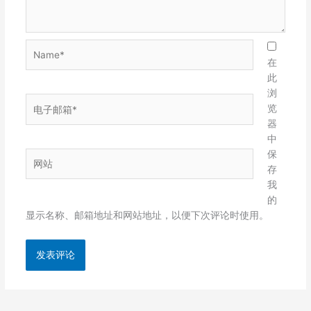
Name*
在
此
浏
电
览
子
器
邮
中
箱
保
网
*
存
站
我
的
显示名称、邮箱地址和网站地址，以便下次评论时使用。