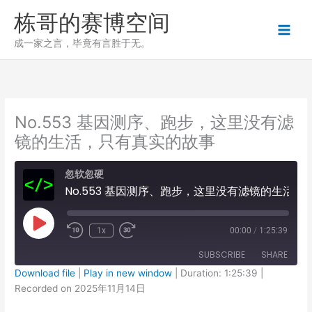
跳
栋哥的赛博空间
至
内
成一家之言，毕竟有言胜于无。
容
No.553 基因测序、跑步，这里没有滤
镜的生活，只有真实的故事
忽软忽硬
No.553 基因测序、跑步，这里没有滤镜的生活，只有真实的故事
Play
1x
00:00
/
1:25:39
Episode
SUBSCRIBE
SHARE
Download file
|
Play in new window
|
Duration: 1:25:39
|
Recorded on 2025年11月14日
SHARE
RSS FEED