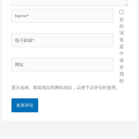
Name*
在
此
浏
电
览
子
器
邮
中
箱
保
网
*
存
站
我
的
显示名称、邮箱地址和网站地址，以便下次评论时使用。