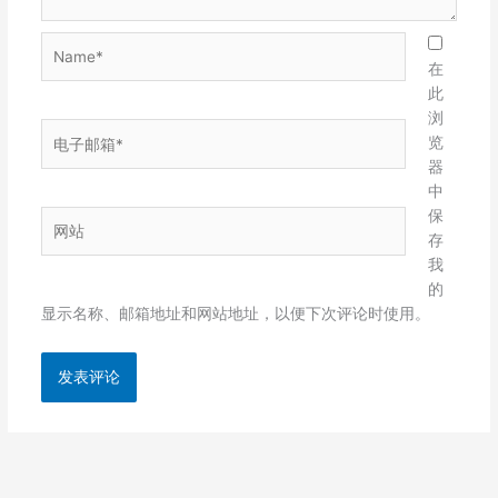
Name*
在
此
浏
电
览
子
器
邮
中
箱
保
网
*
存
站
我
的
显示名称、邮箱地址和网站地址，以便下次评论时使用。