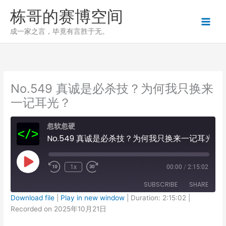
跳
栋哥的赛博空间
至
内
成一家之言，毕竟有言胜于无。
容
No.549 真诚是必杀技？为何我只换来
一记耳光？
忽软忽硬
No.549 真诚是必杀技？为何我只换来一记耳光？
Play
1x
00:00
/
2:15:02
Episode
SUBSCRIBE
SHARE
Download file
|
Play in new window
|
Duration: 2:15:02
|
Recorded on 2025年10月21日
SHARE
RSS FEED