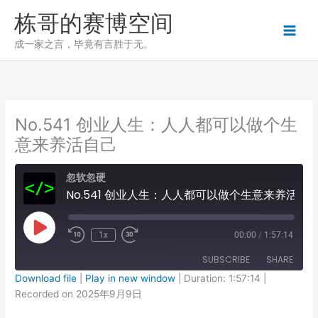
跳
栋哥的赛博空间
至
内
成一家之言，毕竟有言胜于无。
容
No.541 创业人生：人人都可以做个生
意来养活自己
忽软忽硬
No.541 创业人生：人人都可以做个生意来养活自己
Play
1x
00:00
/
1:57:14
Episode
SUBSCRIBE
SHARE
Download file
|
Play in new window
|
Duration: 1:57:14
|
Recorded on 2025年9月9日
SHARE
RSS FEED