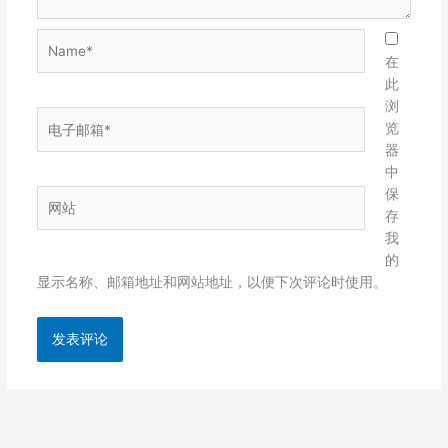
Name*
在
此
浏
电
览
子
器
邮
中
箱
保
网
*
存
站
我
的
显示名称、邮箱地址和网站地址，以便下次评论时使用。