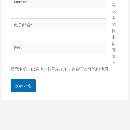
在
此
浏
电
览
子
器
邮
中
箱
保
网
*
存
站
我
的
显示名称、邮箱地址和网站地址，以便下次评论时使用。