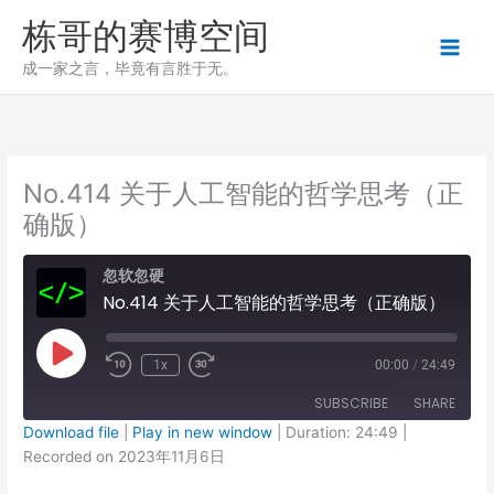
跳
栋哥的赛博空间
至
内
成一家之言，毕竟有言胜于无。
容
No.414 关于人工智能的哲学思考（正
确版）
忽软忽硬
No.414 关于人工智能的哲学思考（正确版）
Play
1x
00:00
/
24:49
Episode
SUBSCRIBE
SHARE
Download file
|
Play in new window
|
Duration: 24:49
|
Recorded on 2023年11月6日
SHARE
RSS FEED