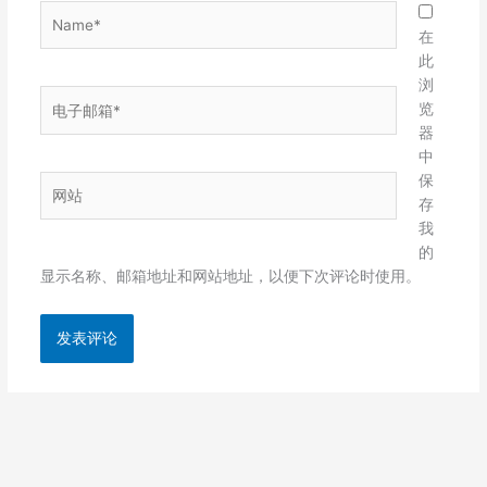
Name*
在
此
浏
电
览
子
器
邮
中
箱
保
网
*
存
站
我
的
显示名称、邮箱地址和网站地址，以便下次评论时使用。