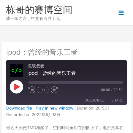
跳
栋哥的赛博空间
至
内
成一家之言，毕竟有言胜于无。
容
ipod：曾经的音乐王者
忽软忽硬
ipod：曾经的音乐王者
Play
1x
00:00
/
20:53
Episode
SUBSCRIBE
SHARE
Download file
|
Play in new window
|
Duration: 20:53
|
Recorded on 2022年5月18日
SHARE
RSS FEED
最近天天做TMD核酸了，空闲时间全用在排队上了，电台文本在
LINK