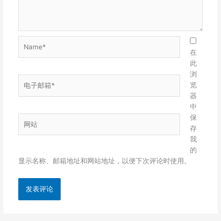
Name*
在
此
浏
电
览
子
器
邮
中
箱
保
网
*
存
站
我
的
显示名称、邮箱地址和网站地址，以便下次评论时使用。