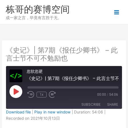
跳
栋哥的赛博空间
至
内
成一家之言，毕竟有言胜于无。
容
《史记》| 第7期《报任少卿书》 – 此
言士节不可不勉励也
忽软忽硬
《史记》| 第7期《报任少卿书》 – 此言士节不可不勉励也
Play
1x
00:00
/
54:06
Episode
SUBSCRIBE
SHARE
Download file
|
Play in new window
|
Duration: 54:06
|
Recorded on 2021年10月13日
SHARE
RSS FEED