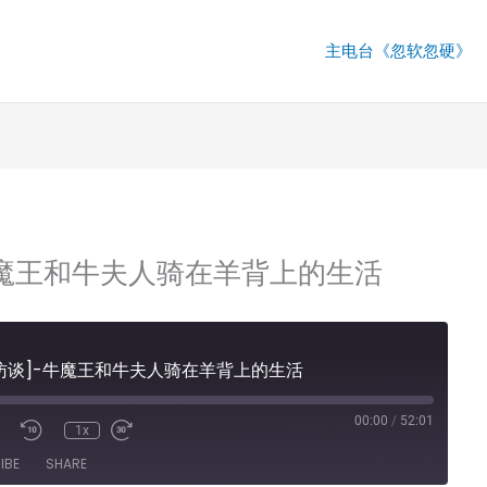
主电台《忽软忽硬》
]-牛魔王和牛夫人骑在羊背上的生活
听众访谈]-牛魔王和牛夫人骑在羊背上的生活
00:00
/
52:01
1x
IBE
SHARE