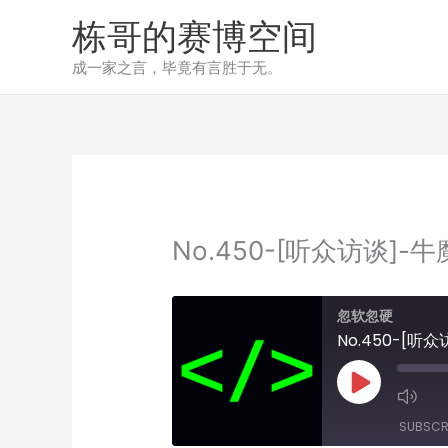
跳
栋哥的赛博空间
至
内
成一家之言，毕竟有言胜于无。
容
No.450-[听众访谈
忽软忽硬
No.450-[
Play
Episode
SUBSCR