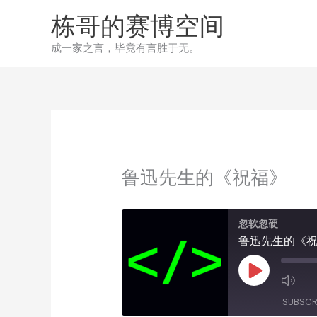
跳
栋哥的赛博空间
至
内
成一家之言，毕竟有言胜于无。
容
鲁迅先生的《祝福》
忽软忽硬
鲁迅先生的《
Play
Episode
SUBSCR