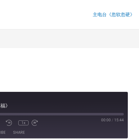
主电台《忽软忽硬》
祝福》
00:00
/
15:44
1x
IBE
SHARE