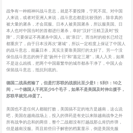
战争有一种精神叫战斗意志，就是不要投降，宁死不屈。对中国
人来说，或者对亚洲人来说，战斗意志都是比较强的，除非真的
被大量的屠杀，才会屈服。日本人被美国屠杀，所以服美国。日
本人也对中国当时的首都进行屠杀，幸好“汉奸”汪精卫及时“投
降”，只要保证不再屠杀中国人，就“亲日”。而当时的校长已经迁
都重庆了，由于日本没再次“屠城”，所以一定程度上保证了中国人
的战斗意志，能赢日本，其实主要靠美国打的太好了。另一个没
保住战斗意志的例子是“扬州十日”和“嘉定三屠”，满人入关，如果
不是这么凶残，把两个中国最繁华的城市都杀干净了，中国人会
保留战斗意志，抵抗到底的。
德国二战虽然输了，但是打苏联的战损比至少是1：5到1：10之
间，一个德国人干死至少5个毛子，如果不是美国及时伸出援手，
苏联早就完JB蛋了。
美国也不是任何人都能打败，美国搞不定的地方是越南，这么说
吧，美国在越南战场上，投入的弹药是有史以来除越南战争之外
所有战争的总和的两倍，整个二战都没有打越战那么肯扔炸弹，
但是越南没服。而且前些日子解密的档案显示，倒是美国先服