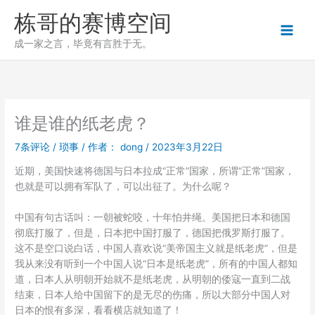
跳
栋哥的赛博空间
至
内
成一家之言，毕竟有言胜于无。
容
谁是谁的纸老虎？
7条评论
/
琐事
/ 作者：
dong
/
2023年3月22日
近期，美国快速将德国与日本拉成“正常”国家，所谓“正常”国家，
也就是可以拥有军队了，可以出征了。为什么呢？
中国有句古话叫：一朝被蛇咬，十年怕井绳。美国把日本和德国
彻底打服了，但是，日本把中国打服了，德国把俄罗斯打服了。
这不是空口说白话，中国人喜欢说“美帝国主义就是纸老虎”，但是
我从来没有听到一个中国人说“日本是纸老虎”，所有的中国人都知
道，日本人从明朝开始就不是纸老虎，从明朝的倭寇一直到二战
结束，日本人给中国留下的是无尽的伤痛，所以大部分中国人对
日本的恨有多深，看看横店就知道了！