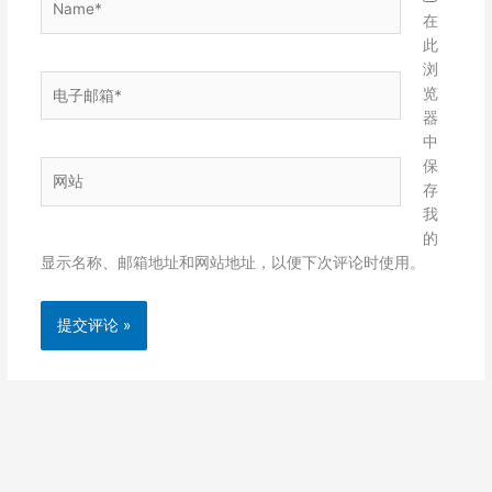
在
此
浏
电
览
子
器
邮
中
箱
保
网
*
存
站
我
的
显示名称、邮箱地址和网站地址，以便下次评论时使用。