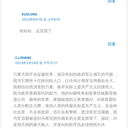
回复
EUVLONG
2023年6月1日 在 上午9:07
哈哈哈，逗笑我了
回复
CJ.ZHANG
2023年3月24日 在 下午12:17
只要天朝不去征服世界，就没有别的政府军占领它的可能，
因为它拥有十亿级别的人口，让任何占领军当局都会头大。
我相信自然演变的力量。栋哥实际上是共产主义的接班人。
因为栋哥掌握着代码权力，他的AI最终将创造掌控核聚变能
源公司。最终的世界，掌握能源的人将掌握AI。AI将按需给
人类分配生活费，使得人类的终极目标是共产主义。在这种
社会里，不会有政府，也不会有警察，更没有官员腐败。因
为官员都被送到马斯克担任酋长的火星监狱里了。据此：AI
是我天朝的最大敌人，开发AI的程序员必须悄悄犬决