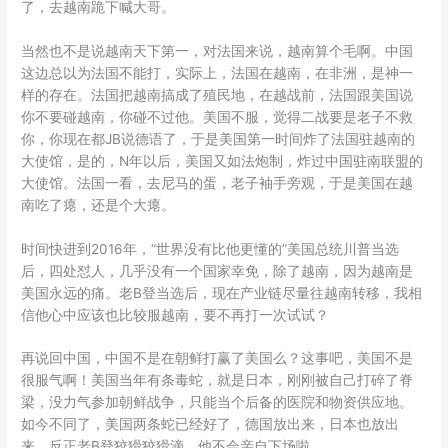
了，去越南跪下喊大哥。
当然也不是说越南天下第一，对法国来说，越南算个毛啊。中国
这边总以为法国不能打，实际上，法国在越南，在非洲，是神一
样的存在。法国把越南搞成了殖民地，在越战前，法国跟美国说
你不要碰越南，你碰不过他。美国不服，觉得二战要是老子不救
你，你现在都JB说德语了，于是美国第一时间炸了法国驻越南的
大使馆，是的，N年以后，美国又如法炮制，炸过中国驻南联盟的
大使馆。法国一看，去尼马的蛋，老子袖手旁观，于是美国在越
南吃了瘪，还是个大瘪。
时间快进到2016年，“世界没有比他更懂的”美国总统川普当选
后，四处怼人，几乎没有一个国家幸免，除了越南，因为越南是
美国永远的痛。老B登当选后，现在产业链尽量往越南转移，我相
信他心中应该也比较服越南，要不再打一次试试？
再说回中国，中国不是在朝鲜打赢了美国么？这事吧，美国不是
很服气啊！美国当年有条毒蛇，就是日本，刚刚被自己打碎了脊
梁，没力气参加朝鲜战争，只能当个后备的医院和物资供应地。
如今不同了，美国两条蛇已经好了，德国放出来，日本也放出
来。反正老B登狡猾狡猾滴，他不会亲自下场啦。