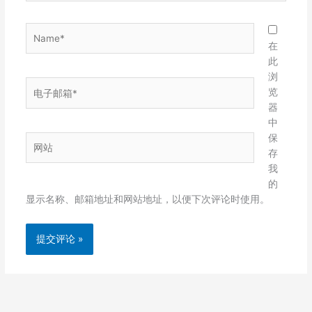
Name*
在
此
浏
电
览
子
器
邮
中
箱
保
网
*
存
站
我
的
显示名称、邮箱地址和网站地址，以便下次评论时使用。