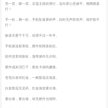
壳一层，膜一层，豆蔻玉指丝滑行，逗向君心意难平。视网膜真
行！
手一松，脚一松，手机坠落屏碎声，此时无声胜有声。保护套不
行！
纵使关爱千千万，丝滑不过一年半。
手机推送新系统，硬件初闻喜欲狂。
软件贺君得新欢，蒲苇便作旦夕间。
硬件成灰泪己干，新欢卡崩尚嫌慢。
苍苍白发对红妆，一树梨花压海棠。
白发梨花无灵药，红妆海棠要出墙。
要出墙，要出墙，却无硬件当情郎。