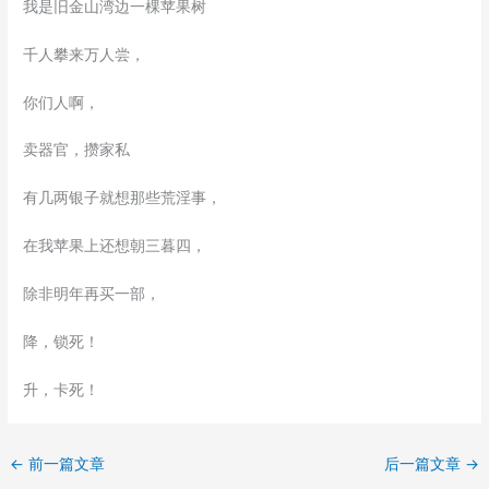
我是旧金山湾边一棵苹果树
千人攀来万人尝，
你们人啊，
卖器官，攒家私
有几两银子就想那些荒淫事，
在我苹果上还想朝三暮四，
除非明年再买一部，
降，锁死！
升，卡死！
←
前一篇文章
后一篇文章
→