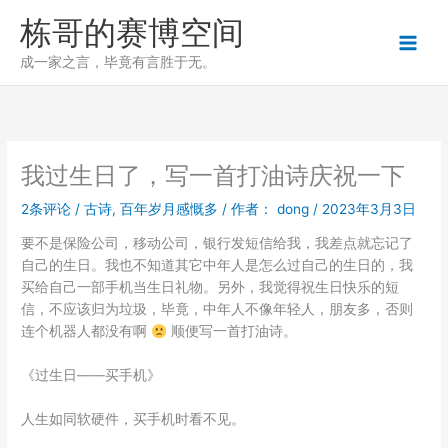
跳
栋哥的赛博空间
至
内
成一家之言，毕竟有言胜于无。
容
我过生日了，写一首打油诗庆祝一下
2条评论
/
古诗
,
百年岁月感慨多
/ 作者：
dong
/
2023年3月3日
要不是保险公司，移动公司，银行发短信给我，我差点就忘记了
自己的生日。我也不知道其它中年人是怎么过自己的生日的，我
买给自己一部手机当生日礼物。另外，我觉得祝生日快乐的短
信，不应该归为垃圾，毕竟，中年人不像年轻人，朋友多，否则
连个机器人都没有啊
顺便写一首打油诗。
《过生日——买手机》
人生如同软硬件，买手机时看不见。