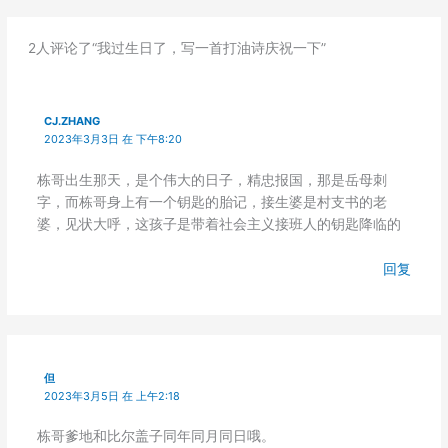
2人评论了“我过生日了，写一首打油诗庆祝一下”
CJ.ZHANG
2023年3月3日 在 下午8:20
栋哥出生那天，是个伟大的日子，精忠报国，那是岳母刺
字，而栋哥身上有一个钥匙的胎记，接生婆是村支书的老
婆，见状大呼，这孩子是带着社会主义接班人的钥匙降临的
回复
但
2023年3月5日 在 上午2:18
栋哥爹地和比尔盖子同年同月同日哦。