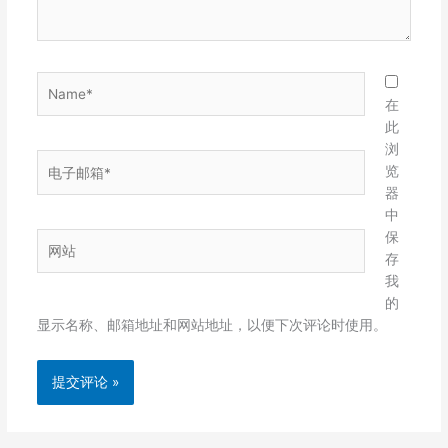
Name*
在
此
浏
电
览
子
器
邮
中
箱
保
网
*
存
站
我
的
显示名称、邮箱地址和网站地址，以便下次评论时使用。