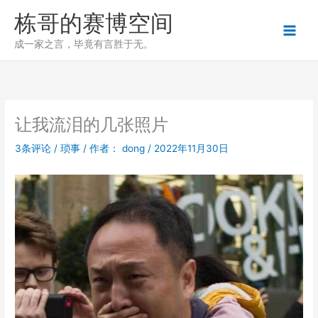
跳
栋哥的赛博空间
至
内
成一家之言，毕竟有言胜于无。
容
让我流泪的几张照片
3条评论
/
琐事
/ 作者：
dong
/
2022年11月30日