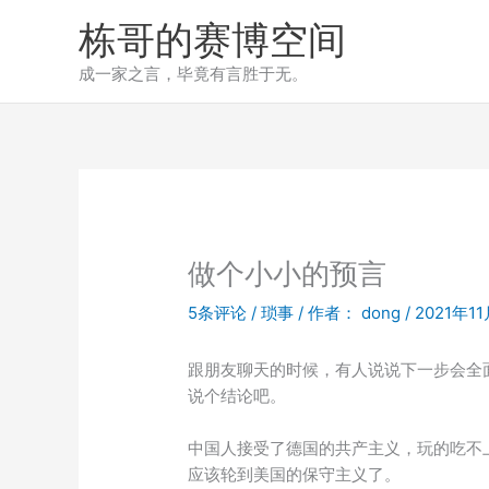
跳
栋哥的赛博空间
至
内
成一家之言，毕竟有言胜于无。
容
做个小小的预言
5条评论
/
琐事
/ 作者：
dong
/
2021年1
跟朋友聊天的时候，有人说说下一步会全
说个结论吧。
中国人接受了德国的共产主义，玩的吃不
应该轮到美国的保守主义了。