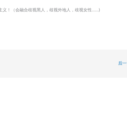
主义！（会融合歧视黑人，歧视外地人，歧视女性……)
后