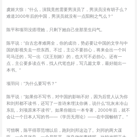
虞姬大惊：“什么，演我竟然需要男演员了，男演员没有胡子么？
难道2000年后的中国，男演员就没有一点阳刚之气么？”
陈平和项羽没搭理她，只剩下她自己坐那里生闷气。
陈平说：“自古忠孝难两全，你的成功，势必要让中国的文学与中
国的影视失去一些东西。不过，主公不要担心，将来会出一个叫
司马迁的，写一出《汉王别姬》的，也大可不必担心。还有一
点，主公要多读点书，找人代笔也好，写几篇文章，最好能出一
本书。”
项羽问：“为什么要写书？”
陈平说：“如果你不写书，对中国的影响不好，因为后世人认为你
和刘邦都不读书，还写了一首诗来埋汰你俩，说什么“坑灰未冷山
东乱，刘项原来不读书”。如果你能出一本专著，2000年后，就不
会让一个日本人写的书——《学历无用论》——在中国畅销了。”
可惜啊，陈平得罪范增以后，跑到刘邦这边了。刘邦的两大谋