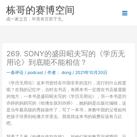
跳
栋哥的赛博空间
至
内
成一家之言，毕竟有言胜于无。
容
269. SONY的盛田昭夫写的《学历无
用论》到底能不能相信？
一条评论
/
podcast
/ 作者：
dong
/
2021年10月20日
《学历无用论》这本书曾经在中国非常的流行，流行到什么程度
呢？在我的记忆中，当时去书店，有两本书一定摆在书店最显眼
的地方，一本书是盛田昭夫写的《学历无用论》，另一本书是刘
亦婷的妈妈写的《哈佛女孩刘亦婷》，她妈妈是出版社编辑，这
是当年最高级的秀娃操作了，写了一本书，来教中国的父母如何
把孩子培养到哈佛大学里去。我觉得这本书的稿费应该有几亿
吧。
我看了几遍《哈佛女孩刘亦婷》，对他们家的教育深感赞同。只