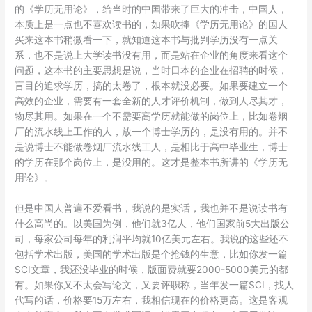
的《学历无用论》，给当时的中国带来了巨大的冲击，中国人，
本质上是一点也不喜欢读书的，如果吹捧《学历无用论》的国人
买来这本书稍微看一下，就知道这本书与批判学历没有一点关
系，也不是说上大学读书没有用，而是站在企业的角度来看这个
问题，这本书的主要思想是说，当时日本的企业在招聘的时候，
盲目的追求学历，搞的太卷了，根本就没必要。如果要建立一个
高效的企业，需要有一套全新的人才评价机制，做到人尽其才，
物尽其用。如果在一个不需要高学历就能做的岗位上，比如卷烟
厂的流水线上工作的人，放一个博士学历的，是没有用的。并不
是说博士不能做卷烟厂流水线工人，是相比于高中毕业生，博士
的学历在那个岗位上，是没用的。这才是整本书所讲的《学历无
用论》。
但是中国人普遍不爱看书，我说的是实话，我也并不是说读书有
什么高尚的。以美国为例，他们就3亿人，他们国家前5大出版公
司，每家公司每年的利润平均就10亿美元左右。我说的这些还不
包括学术出版，美国的学术出版是个抢钱的生意，比如你发一篇
SCI文章，我还没毕业的时候，版面费就要2000-5000美元的都
有。如果你又不太会写论文，又要评职称，当年发一篇SCI，找人
代写的话，价格要15万左右，我相信现在的价格更高。这是客观