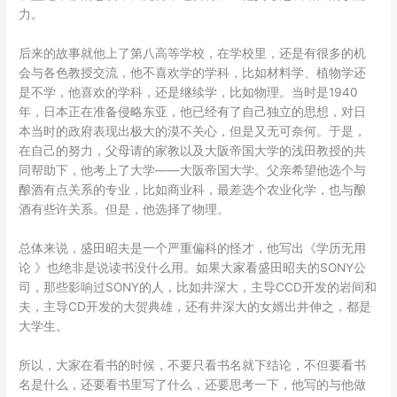
力。
后来的故事就他上了第八高等学校，在学校里，还是有很多的机
会与各色教授交流，他不喜欢学的学科，比如材料学、植物学还
是不学，他喜欢的学科，还是继续学，比如物理。当时是1940
年，日本正在准备侵略东亚，他已经有了自己独立的思想，对日
本当时的政府表现出极大的漠不关心，但是又无可奈何。于是，
在自己的努力，父母请的家教以及大阪帝国大学的浅田教授的共
同帮助下，他考上了大学——大阪帝国大学。父亲希望他选个与
酿酒有点关系的专业，比如商业科，最差选个农业化学，也与酿
酒有些许关系。但是，他选择了物理。
总体来说，盛田昭夫是一个严重偏科的怪才，他写出《学历无用
论 》也绝非是说读书没什么用。如果大家看盛田昭夫的SONY公
司，那些影响过SONY的人，比如井深大，主导CCD开发的岩间和
夫，主导CD开发的大贺典雄，还有井深大的女婿出井伸之，都是
大学生。
所以，大家在看书的时候，不要只看书名就下结论，不但要看书
名是什么，还要看书里写了什么，还要思考一下，他写的与他做