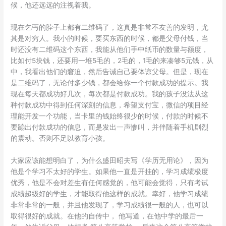
候，他还远远的注视着我。
现在乞丐的脖子上都有二维码了，这真是非常不友善的发明，尤
其是对穷人。我小的时候，要买东西的时候，都是父母付钱，当
时还没有二维码这个东西，我能从他们手中纸币的数量与额度，
比如付5块钱，还要用一堆5毛的，2毛的，1毛的来凑够5元钱，从
中，我看出他们的窘迫，然后告诫自己要体谅父母。但是，现在
是二维码了，无论付多少钱，都会给你一个付款成功的提示。我
现在每天都成功好几次，每次都是付款成功。我的孩子没法从这
种付款成功中得到任何深刻的信息，希望支付宝，微信的项目经
理能开发一个功能，当卡里的钱始终很少的时候，付款的时候不
要蹦出付款成功的信息，而是发出一声惨叫，并伴随着手机剧烈
的震动。否则不足以教育小孩。
大家应该能想明白了，为什么盛田昭夫写《学历无用论》，因为
他是个学习不太好的学生。如果他一直是开挂的，学习成绩极度
优秀，他是不会对差生有任何感觉的，他可能会觉得，只有考试
成绩超级好的学生，才能取得他这样的成就。幸好，他学习成绩
非常非常的一般，并且他发现了，学习成绩很一般的人，也可以
取得很好的成就。在他的自传中， 他写道，在他中学的最后一