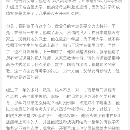
年，他告诉父母，他想考 第八高等学校 ，后来这个第八高等学校
升级成了名古屋大学。他的父母当时差点崩溃，因为他的学习成
绩实在是太差了，几乎是没有任何机会的。
但是，看到孩子有这个心，做父母的肯定是要全力支持的。于
是，在最后一年里，他成了浪人，所谓的浪人，在日本是指没有
家主，没有封地的武士。他在最后一年里，为了考大学，就不再
按照正常学生的情况来上课了，相当于退学在家里自学。当然
了，也不能叫自学，上一期讲了，他家里超级有钱，就给他请了
所有考试课目的私人教师，来家里教他学习。请的老师都是那种
高考优秀老师，什么英语、数学、国语与汉语，都是知名的家
教。这一方面要有考学的决心，另一方面，父母要有钞能力，这
里的钞是钞票的钞。
经过了一年的多对一私教，根本不是一对一，而是每门课程有一
个老师，去他家里教他。幸好，当时日本允许办课外的学科教
育。那学习成果怎么样呢？临时抱佛脚，肯定好不了哪里去，他
以全校最低的排名考入了第八高等学校理科。总之，过线了。当
时的学校里是220余名学生，他排名180，他说从来没有排在180
还能考上高中的人。并且他把这种成功归结为一整年的有效学习
和坚定不移的态度，我觉得，还要再加上他父母超级给力的钞能