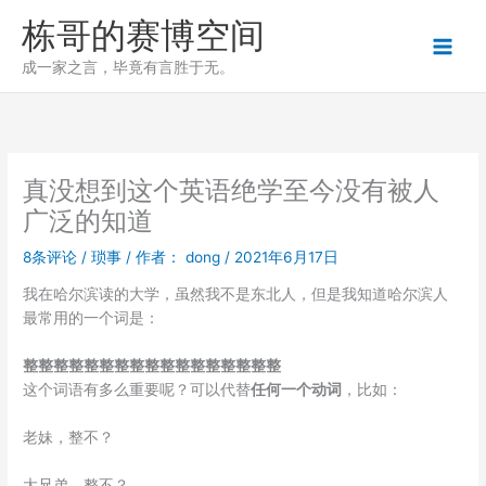
跳
栋哥的赛博空间
至
内
成一家之言，毕竟有言胜于无。
容
真没想到这个英语绝学至今没有被人
广泛的知道
8条评论
/
琐事
/ 作者：
dong
/
2021年6月17日
我在哈尔滨读的大学，虽然我不是东北人，但是我知道哈尔滨人
最常用的一个词是：
整整整整整整整整整整整整整整整整整
这个词语有多么重要呢？可以代替
任何一个动词
，比如：
老妹，整不？
大兄弟，整不？