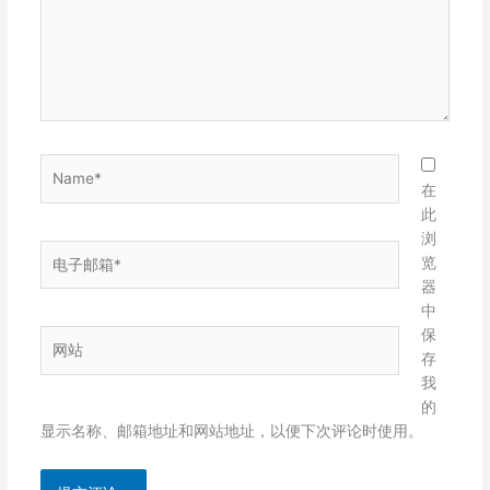
Name*
在
此
浏
电
览
子
器
邮
中
箱
保
网
*
存
站
我
的
显示名称、邮箱地址和网站地址，以便下次评论时使用。