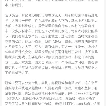
本上都玩过。
我认为我小时候城乡差距没现在这么大，那个时候改革开放没几
年，大家是一样穷，你在城里的和在乡下的，基本上差别是不太
大的，大家都比较穷。属于城里的骑自行车，农村的也骑自行
车，没多少私家车。我们也有小城里的亲戚，每当农村收获的季
节，我们会带上农产品，坐车去城里，送点东西，当时大家都是
赤贫的状态。他玩小霸王，我们也是玩小霸王。现在真的是贫富
的差距实在太大了，有人生来有钱包，有人一生没吃饱，农村这
些年来没什么变化，城里发展的速度远远超过了农村。接下来几
期我讲的游戏，主要是我小时候玩的这些游戏，都是日本的游
戏，以任天堂为主，因为当时我只有一个小霸王学习机，也会讲
讲街机，当年我也经常偷点钱，去游戏厅爽爽，没玩过的就不太
了解也就不讲了。
游戏主要可以分为街机，掌机，电视游戏和电脑游戏。这几个平
台实际上界线越来越模糊，只要有钱赚，游戏厂家也不坚持，有
足够的利益，肯定是会移植到不同平台的。像Hudson soft公司的
《炸弹人》,就是给任天堂的游戏机上卖，然后被小霸王盗版了，
花费了我大量的时间玩这个游戏。既然讲到了Hudson Soft，这家