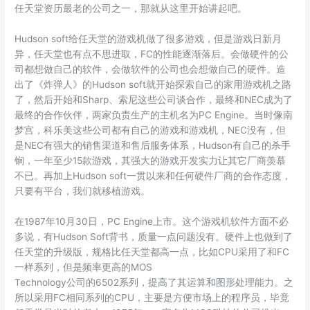
任天堂资历最老的公司之一，那就从这里开始讲起吧。
Hudson soft给任天堂的游戏机做了很多游戏，但是游戏日新月
异，任天堂也有点不思进取，FC的性能逐渐落后。会做硬件的公
司都想做自己的软件，会做软件的公司也会想做自己的硬件。造
出了《炸弹人》的Hudson soft就开始探索自己的家用游戏机之路
了，然后开始和Sharp、索尼这些公司谈合作，最终和NEC成为了
最终的合作伙伴，两家负责生产的主机名为PC Engine。当时像南
梦宫，科乐美这些公司都有自己的游戏和游戏机，NEC没有，但
是NEC有强大的销售渠道和售后服务体系，Hudson有自己的杀手
锏，一年至少15款游戏，其强大的游戏开发实力让其它厂商羡慕
不已。再加上Hudson soft一贯以来和任何硬件厂商的合作态度，
只要有平台，我们就移植游戏。
在1987年10月30日，PC Engine上市。这个游戏机软件方面不必
多说，有Hudson Soft背书，质量一点问题没有。硬件上也做到了
任天堂的升级版，规格比任天堂都高一点，比如CPU采用了和FC
一样系列，但是频率更高的MOS
Technology公司的6502系列，提高了其运算和图形处理能力。之
所以采用FC相同系列的CPU，主要是方便市场上的程序员，毕竟