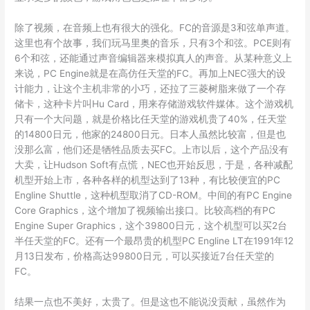
除了视频，在音频上也有很大的强化。FC的音源是3和弦单声道。
这里也有个故事，我们玩马里奥的音乐，只有3个和弦。PCE则有
6个和弦，还能通过声音编辑器来模拟真人的声音。从某种意义上
来说，PC Engine就是在高仿任天堂的FC。再加上NEC强大的设
计能力，让这个主机非常的小巧，还拉了三菱树脂来做了一个存
储卡，这种卡片叫Hu Card，用来存储游戏软件媒体。这个游戏机
只有一个大问题，就是价格比任天堂的游戏机贵了40%，任天堂
的14800日元，他家的24800日元。日本人虽然比较富，但是也
没那么富，他们还是牺牲品质去买FC。上市以后，这个产品没有
大卖，让Hudson Soft有点慌，NEC也开始反思，于是，各种减配
机型开始上市，各种各样的机型达到了13种，有比较便宜的PC
Engline Shuttle，这种机型取消了CD-ROM。中间的有PC Engine
Core Graphics，这个增加了视频输出接口。比较高档的有PC
Engine Super Graphics，这个39800日元，这个机型可以买2台
半任天堂的FC。还有一个最昂贵的机型PC Engline LT在1991年12
月13日发布，价格高达99800日元，可以买接近7台任天堂的
FC。
结果一点也不美好，太贵了。但是这也不能说没贡献，虽然作为