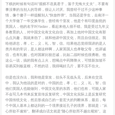
下棋的时候有句话叫“观棋不语真君子，落子无悔大丈夫”，不要有
事没事的当别人的导师，很让人讨厌。我曾经干过不少这种事
情，像个傻子一样提醒别人“快放炸弹”。当我还是学生，去南洋一
个大学做了一年交换学生，曾经有个室友，他是个有印度血统的
英国人，他的名字叫Yadav，看起来他人很不错。我是受过九年义
务教育的人，对中国文化有文化自信，再加上他对中国文化有那
么点兴趣，我就来劲了，就和他讲中国文化，而且自信很足。我
给他讲忠，孝，仁，义，礼，智，信。结果他总觉得我讲的是人
类共有的常识，是人都这样啊，人家英国人也孝敬父母，也讲诚
信，也有礼貌，也对国家比较忠诚，比如二战时候也很勇敢。他
这么一说，搞的我有点上火，想喝点中药降降火，可惜新加坡不
容易买到板蓝根，不然的话，我得喝好几斤，要不压不住火。
但是也没办法，我和他是室友，抬头不见低头见，后来在交流
中，我认为他说的是对的，中国的忠，孝，仁，义，礼，智，信
他们英国人也能做到，中国文化里的东西，他们也有，可能人家
不会写几本书来反复宣传反复研究，中国文化实际上是反复研究
中国传统文化，然后形成自己的一套宏大的判断体系，最后，每
个中国人基本上都达到的一个境界接近孔子的境界，那就是：“从
心所欲不逾矩”。翻译成白话文就是“随心所欲而不越出规矩”。这