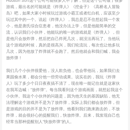
Hudson Soft这个公司可能很多人不了解，但是这个公司做了很多
游戏，最出名的可能就是《炸弹人》《挖金子》《高桥名人冒险
岛》吧，如果大家小时候玩过游戏小霸王或者红白机，应该至少
玩过其中的一个。说起《炸弹人》，我总是忍不住想起我一个发
小，他是唐氏综合症患者，他没办法上学，但是他能简单的交
流，认识我们小伙伴，他能玩的唯一的游戏就是《炸弹人》，但
是他只会放炸弹，然后把自己炸死几次，就没法再玩了。当他玩
这个游戏的时候，真的是很高兴，我们轮流玩，每次也让他多玩
几次，因为他放了炸弹就不会跑了。然后他就会和我们喊，我会
放炸弹！
我们几个小伙伴很爱他，没人欺负他，也会带他玩，如果我们去
果园偷水果，都会分他一些劳动成果。说实在的，我玩《炸弹
人》玩了多少个日日夜夜搞不清了，现在唯一能记住就是这家伙
在我耳边喊：“放炸弹”。每当我看到这个游戏画面，就想起我这个
小伙伴。我这个小伙伴的问题是，因为他天生的基因缺陷，他无
法理解这个游戏并不是为了放炸弹，实际上我们都会放炸弹，但
是游戏的目的并不是为了放炸弹。他看到我们跑来跑去的，不放
炸弹，就会很好心的提醒我们，快放炸弹。后来，我发现自己也
经常当那种提醒别人“快放炸弹”的人。