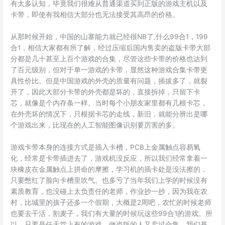
有太多认知，毕竟我们很难从普通渠道买到正版的游戏主机以及
卡带，即使有我相信大部分也无法接受其高昂的价格。
从那时候开始，中国的山寨能力就已经很NB了,什么99合1，199
合1，相信大家都有所了解，经过压缩后国内售卖的盗版卡带大部
分都是几十甚至上百个游戏的合集，尽管这些卡带的价格也达到
了百元级别，但对于单一游戏的卡带，显然这种游戏合集卡带更
具性价比。但是中国游戏的外壳的质量有问题，插拔多了，就裂
开了，因此大部分卡带的外壳都是坏的，直接拆掉，只留下卡
芯，就像是个内存条一样。当时每个小朋友家里都有几根卡芯，
在外壳坏的情况下，只根据卡芯的走线，新旧，就能分辨出是哪
个游戏出来，比现在的人工智能图像识别要厉害的多。
游戏卡带本身的连接方式是插入卡槽，PCB上金属触点容易氧
化，经常是卡带插进去了，游戏机没反应，所以我们经常拿着一
块橡皮在金属触点上拼命的摩擦，学习机的插卡处是没法擦的，
只要憋红了脸向卡槽里吹气。也多亏了当年我们上学的时候没有
素质教育，也没碰上太负责任的老师，作业抄一抄，因为我在农
村，比城里的孩子还多一个假期，大概是2周吧，农忙的时候老师
也要去干活，割麦子，我们有大量的时候玩这些99合1的游戏。所
以，只要是任天堂上有的游戏，做盗版的人又卖过合集，我们基