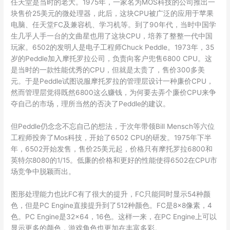
任天堂是当时的老大。1975年，一家名为MOS科技的公司推出一
块售价25美元的微处理器，此后，这块CPU被广泛的应用于苹果
电脑、任天堂FC及兼容机、学习机等。到了90年代，当时中国学
生几乎人手一台的文曲星也用了这块CPU，培养了整整一代中国
玩家。6502的发明人是电子工程师Chuck Peddle。1973年，35
岁的Peddle加入摩托罗拉公司，负责向客户兜售6800 CPU。这
是当时的一款性能优秀的CPU，但就是太贵了，售价300多美
元。于是Peddle试图说服摩托罗拉的管理层设计一种廉价CPU，
然而管理层觉得既然6800这么赚钱，为何要去弄个廉价CPU来争
夺自己的市场，理所当然的否决了Peddle的建议。
但Peddle仍念念不忘自己的想法，于次年带领Bill Mensch等六位
工程师投奔了Mos科技，开始了6502 CPU的研发。1975年下半
年，6502开始发售，售价25美元起，价格只有摩托罗拉6800和
英特尔8080的1/15。低廉的价格和更好的性能使得6502在CPU市
场竞争中脱颖而出。
图形处理能力也比FC有了很大的提升，FC只能同时显示54种颜
色，但是PC Engine直接提升到了512种颜色。FC是8×8像素，4
色。PC Engine是32×64，16色。这样一来，在PC Engine上可以
显示更多的颜色，游戏角色也更加在丰富多彩。