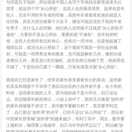
句话是孔子说的，所以很多中国人会写个字画挂在家里或者办公
室里，就这四个字“从心所欲”。这是人生的最高境界。如果你是年
轻人，完全不用听年长者的经验，虽然年长者最喜欢谈的就是人
生经验，其实大部分挺着个大肚子，腰包可能还没肚子鼓的中老
年男子，没什么人生经验。他们的人生经验不过就是“从心所欲不
逾矩”，主要的不是从心所欲，重要的是“不逾矩”。在年轻的时
候，这些人也曾经有过好奇心，也有过一些冲动，但是他超越了
规矩以后，就没法从心所欲了，这个规矩可能是一些社会的规
则，可能是一些男尊女卑的教条，也可能是解析几何，微积分或
者微分几何，甚至是C语言编程。这些东西让他碰了壁，他就再也
不碰了，于是给自己建了一圈墙，只有在墙里才能“从心所欲”。
我现在已经是家长了，经常在家长群里看家长们的表演，这些家
长其实和我那个不幸得了唐氏综合症的小伙伴差不多，在小学的
时候，这些家长能的上天，因为他的孩子是小学生，自己还会
点。然后随着年龄的增大，小孩上初中了，那些天天嚷着“放炸弹”
的家长就慢慢不讲话了，因为数学要解方程了，英语要学时态
了，自己那点“放炸弹”的水平，已经不足以“从心所欲”了，所以初
中的家长群里喊“放炸弹”的越来越少，等到了高中，我去，数学要
上微积分，物理要上电磁学，自己当年学的早忘记了，所以喊“放
炸弹”的家长都不知道怎么喊，只能做做饭给孩子送点饭，完全没