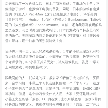
后来出现了一次危机以后，日本厂商逐渐成为了市场的主角，不
但拯救了游戏，也推动了电脑的普及。同期，日本的游戏有南梦
宫的《吃豆人》Pac-Man（这个已经拍成了电影）、科乐美的
《青蛙过河》、Hudson Soft的《炸弹人》Bomberman、Taito公
司的《太空侵略者》Space Invader。当然，还有我最喜欢玩的马
里奥游戏。与当时美国的游戏相比，日本的游戏有个特点是有简
单的角色。美国游戏的特点是像雅达利的《打砖块》和《狂风暴
雪》那样，用个抽象的图形就能做主角。
我得先声明一点，我玩的游戏是盗版，当年的小霸王游戏机和裕
兴游戏机都是盗版任天堂的。小霸王的广告是李阳，教英语的那
个老师录的，叫“小霸王其乐无穷”，裕兴游戏机的广告是：“学习
上网加游戏，裕兴电脑VCD”。
跟我同龄的人，托成龙的福，很多家长听信了成龙的广告，买回
来一台学习机，小霸王学习机会随机附赠一个「学习卡」，在这
个卡带中包含了键盘练习、五笔学习、中英文编辑、BASIC 编码
等功能。但是，这个学习卡没什么人用，大家主要还是玩游戏。
小霸王完全能够「兼容」FC 的游戏，主机可以盗版，游戏卡带同
样是盗版的重灾区。我相信那时候消费者对于「盗版」二字并没