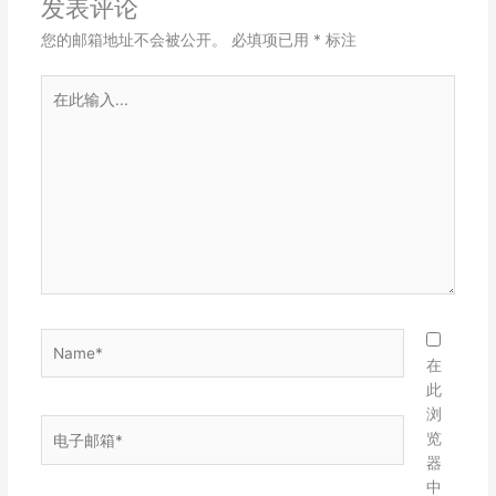
发表评论
您的邮箱地址不会被公开。
必填项已用
*
标注
在
此
输
入...
Name*
在
此
浏
电
览
子
器
邮
中