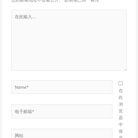
您的邮箱地址不会被公开。
必填项已用
*
标注
在
此
输
入...
Name*
在
此
浏
电
览
子
器
邮
中
箱
保
网
*
存