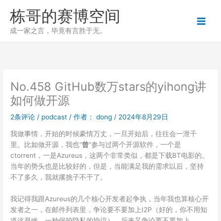
跳
栋哥的赛博空间
至
内
成一家之言，毕竟有言胜于无。
容
No.458 GitHub数万stars的yihong讲
如何做开源
2条评论
/
podcast
/ 作者：
dong
/
2024年8月29日
我做事情，开始的时候豪情万丈，一旦开始后，往往会一泄千
里。比如做开源，我也“
曾
”参与过两个开源软件，一个是
ctorrent，一是Azureus，这两个非常类似，都是下载BT电影的。
当年的势头也是比较好的，但是，当能满足我的需求以后，坚持
不了多久，我就撂挑子不干了。
我记得我跟Azureus的几个核心开发者起争执，当年我也算核心开
发者之一，在邮件列表里，争论要不要加上I2P（好的，你不用知
道这是啥，一种保护隐私的协议），后来又争论要不要加上