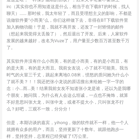
irc（其实你也不用知道这是什么，相当于在下载BT的时候，找人
聊天）…… 那时候，我太年轻了，而且受理想主义的影响，不都是
说做软件要“小而美”么，你们这样做下去，非得在BT下载软件里
加入购物功能！于是，我就不再开发，还发了一封矫情的邮件
（想起来我觉得太丢脸了），然后退出了开发。后来，人家软件
发展的越来越好，改名为Vuze了，用户量至少数百万甚至数千万
了。
其实软件并没有什么小而美，有的是小而美，有的是小而丑，有
的是大美，有的是大而丑。我前女友说，小了就不可能美。我当
时气的火冒三千丈，跳起来离地0.08米，愤怒的质问她为什么小
了就不美？！！我还把张小龙说的原话搜出来给她一字一字的
念：小…而…美！结果我前女友不知道张小龙是谁，还以为是我哪
个朋友，她问我，为什么有人会这么坦诚，一点也不掩饰，就算
不好意思叫张大龙，叫张中龙，或者不提大小，只叫张龙不行
么？好吧，三观不一致，分分分！
但是，本期访谈的嘉宾，yihong，做的软件就不一样，他一个人
就拥有众多的用户，而且，坚持更新了十数年。就跟他跑步一
样，坚持坚持，总里程已经突破了1万公里。