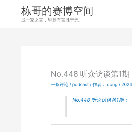
跳
栋哥的赛博空间
至
内
成一家之言，毕竟有言胜于无。
容
No.448 听众访谈第
一条评论
/
podcast
/ 作者：
dong
/
202
No.448 听众访谈第1期