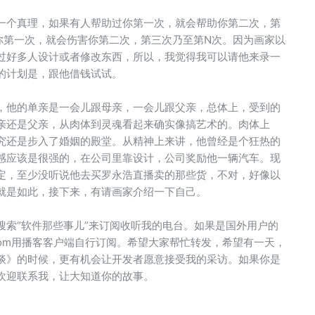
一个真理，如果有人帮助过你第一次，就会帮助你第二次，第
你第一次，就会伤害你第二次，第三次乃至第N次。因为画家以
过好多人设计或者修改东西，所以，我觉得我可以请他来录一
的计划是，跟他借钱试试。
，他的单亲是一会儿跟母亲，一会儿跟父亲，总体上，受到的
亲还是父亲，从肉体到灵魂看起来确实像搞艺术的。肉体上
究还是步入了婚姻的殿堂。从精神上来讲，他曾经是个狂热的
感应该是很强的，在公司里靠设计，公司奖励他一辆汽车。现
定，至少没听说他去买罗永浩直播卖的那些货，不对，好像以
就是如此，接下来，有请画家介绍一下自己。
搜索“软件那些事儿”来订阅收听我的电台。如果是国外用户的
g.com用播客客户端自行订阅。希望大家帮忙转发，希望有一天，
谈》的时候，更有机会让开发者愿意接受我的采访。如果你是
欢迎联系我，让大知道你的故事。