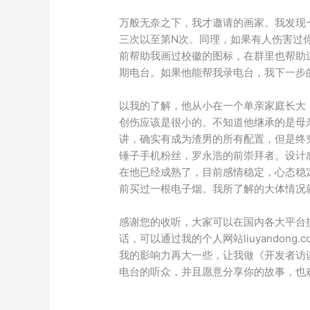
万般无奈之下，我才邀请的画家。我发现
三次以至第N次。同理，如果有人伤害过
前帮助我画过校徽的图标，在群里也帮助
期电台。如果他能帮我录电台，我下一步
以我的了解，他从小在一个单亲家庭长大
创伤应该是很小的。不知道他继承的是母
讲，确实有成为渣男的所有配置，但是终
锤子手机粉丝，罗永浩的前崇拜者。设计
在他已经成熟了，目前感情稳定，心态稳
前买过一根电子烟。我所了解的大体情况
感谢您的收听，大家可以在国内各大平台
话，可以通过我的个人网站liuyandon
我的影响力再大一些，让我做《开发者访
电台的听众，并且愿意分享你的故事，也