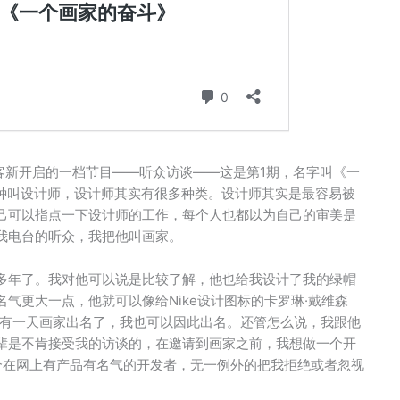
客新开启的一档节目——听众访谈——这是第1期，名字叫《一
工种叫设计师，设计师其实有很多种类。设计师其实是最容易被
己可以指点一下设计师的工作，每个人也都以为自己的审美是
我电台的听众，我把他叫画家。
多年了。我对他可以说是比较了解，他也给我设计了我的绿帽
气更大一点，他就可以像给Nike设计图标的卡罗琳·戴维森
名了。或者有一天画家出名了，我也可以因此出名。还管怎么说，我跟他
辈是不肯接受我的访谈的，在邀请到画家之前，我想做一个开
个在网上有产品有名气的开发者，无一例外的把我拒绝或者忽视