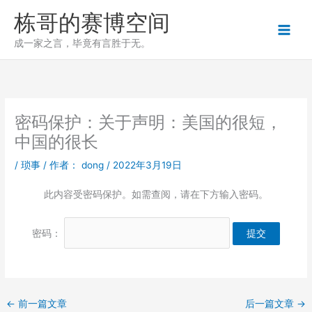
跳
栋哥的赛博空间
至
内
成一家之言，毕竟有言胜于无。
容
密码保护：关于声明：美国的很短，
中国的很长
/
琐事
/ 作者：
dong
/
2022年3月19日
此内容受密码保护。如需查阅，请在下方输入密码。
密码：
←
前一篇文章
后一篇文章
→